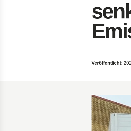
senk
Dämpfer für die Öres
Bohrgeräte für die Öl
Emi
Tumbl Trak Schwing
Easyrig Kamera-Stati
Feal Rampensystem
Polestar 2 Fahrwerks
Öhlins Motorrad-Fede
Veröffentlicht:
202