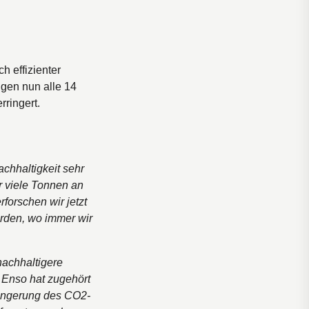
 effizienter
lgen nun alle 14
rringert.
chhaltigkeit sehr
ür viele Tonnen an
orschen wir jetzt
rden, wo immer wir
nachhaltigere
ra Enso hat zugehört
ringerung des CO2-