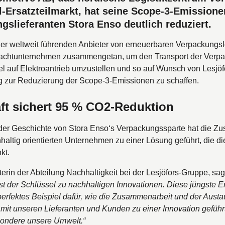
-Ersatzteilmarkt, hat seine Scope-3-Emissionen
gslieferanten Stora Enso deutlich reduziert.
der weltweit führenden Anbieter von erneuerbaren Verpackungsl
frachtunternehmen zusammengetan, um den Transport der Verp
el auf Elektroantrieb umzustellen und so auf Wunsch von Lesjӧf
g zur Reduzierung der Scope-3-Emissionen zu schaffen.
aft sichert 95 % CO2-Reduktion
 der Geschichte von Stora Enso‘s Verpackungssparte hat die Z
haltig orientierten Unternehmen zu einer Lösung geführt, die 
nkt.
iterin der Abteilung Nachhaltigkeit bei der Lesjӧfors-Gruppe, sag
t der Schlüssel zu nachhaltigen Innovationen. Diese jüngste E
 perfektes Beispiel dafür, wie die Zusammenarbeit und der Aust
mit unseren Lieferanten und Kunden zu einer Innovation geführt 
esondere unsere Umwelt.“