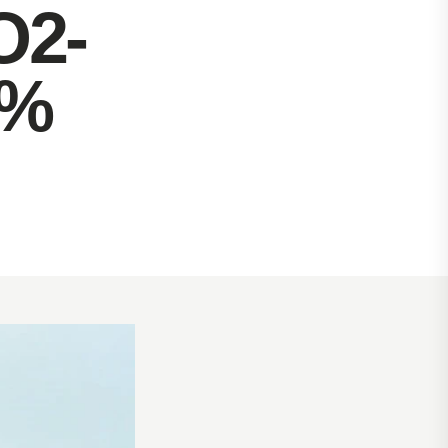
O2-
5%