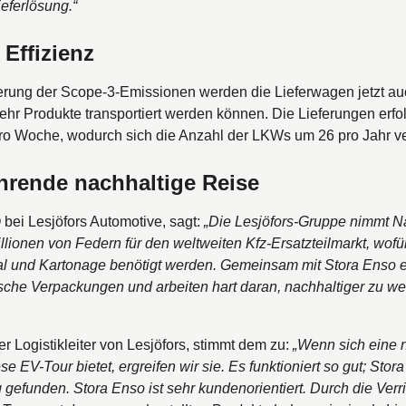
eferlösung.“
 Effizienz
ung der Scope-3-Emissionen werden die Lieferwagen jetzt auch
hr Produkte transportiert werden können. Die Lieferungen erfo
pro Woche, wodurch sich die Anzahl der LKWs um 26 pro Jahr ve
hrende nachhaltige Reise
bei Lesjöfors Automotive, sagt:
„Die Lesjӧfors-Gruppe nimmt Na
Millionen von Federn für den weltweiten Kfz-Ersatzteilmarkt, wof
 und Kartonage benötigt werden. Gemeinsam mit Stora Enso erf
che Verpackungen und arbeiten hart daran, nachhaltiger zu we
der Logistikleiter von Lesjöfors, stimmt dem zu:
„Wenn sich eine 
se EV-Tour bietet, ergreifen wir sie. Es funktioniert so gut; Sto
gefunden. Stora Enso ist sehr kundenorientiert. Durch die Ver