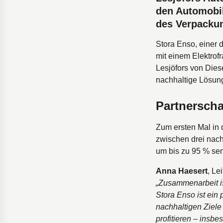
den Automobil
des Verpackun
Stora Enso, einer 
mit einem Elektro
Lesjӧfors von Dies
nachhaltige Lösun
Partnersch
Zum ersten Mal in
zwischen drei nach
um bis zu 95 % se
Anna Haesert
, Le
„Zusammenarbeit is
Stora Enso ist ein
nachhaltigen Ziele 
profitieren – insb