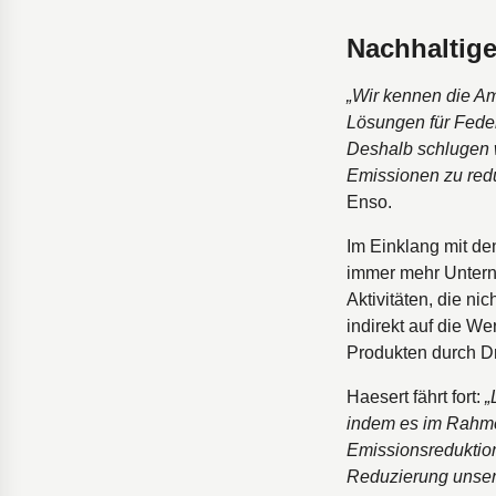
Nachhaltig
„Wir kennen die Am
Lösungen für Federn
Deshalb schlugen w
Emissionen zu red
Enso.
Im Einklang mit d
immer mehr Untern
Aktivitäten, die ni
indirekt auf die W
Produkten durch D
Haesert fährt fort:
„
indem es im Rahmen
Emissionsreduktions
Reduzierung unsere