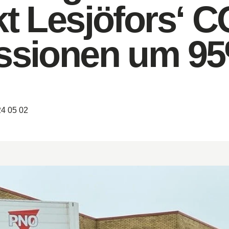
t Lesjöfors‘ C
undbrücke
- und Gasförderung
ssionen um 9
boden
ve
federn
rn
4 05 02