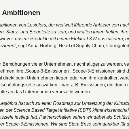
e Ambitionen
bitionen von Lesjӧfors, der weltweit führende Anbieter von nac
, Stanz- und Biegeteile zu sein, und wollten ihnen helfen, ihre
ir vor, unsere Produkte mit einem Elektro-LKW auszuliefern, u
uzieren“
, sagt Anna Hörberg, Head of Supply Chain, Corrugate
en Bemühungen vieler Unternehmen, nachhaltiger zu werden, ve
ehmen ihre „Scope-3-Emissionen“. Scope-3-Emissionen sind d
cht direkt beim Unternehmen liegen oder von ihm kontrolliert wer
ertschöpfungskette auswirken – wie z. B. Emissionen, die durch 
ritte an das Unternehmen verursacht werden.
Lesjӧfors hat sich zu einer Roadmap zur Umsetzung der Klimazie
 der Science Based Target Initiative (SBTi) klimawissenschaf
ziele festlegt hat. Partnerschaften sehen wir dabei als Schlüss
r Scope-3-Emissionen. Wir sind Stora Enso sehr dankbar für di