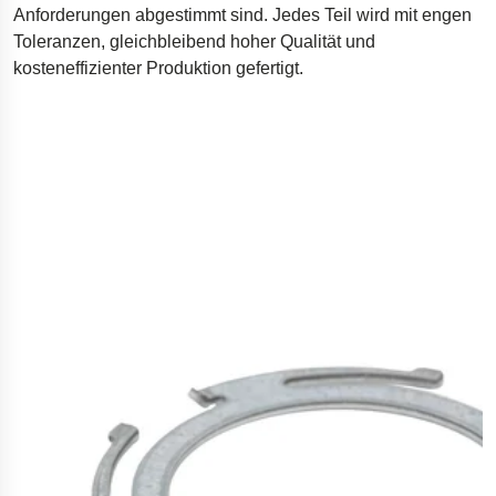
Anforderungen abgestimmt sind. Jedes Teil wird mit engen
Bohrgeräte für die Öl- und Gasförderung
Toleranzen, gleichbleibend hoher Qualität und
Tumbl Trak Schwingboden
kosteneffizienter Produktion gefertigt.
Easyrig Kamera-Stative
Feal Rampensystem
Polestar 2 Fahrwerksfedern
Öhlins Motorrad-Federn