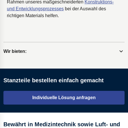
Rahmen unseres maßgeschneiderten
Konstruktions-
und Entwicklungsprozesses
bei der Auswahl des
richtigen Materials helfen.
Wir bieten:
Inhalt erweitern
Materialien in verschiedenen Stärken von 0,05 bis 5,00
Stanzteile bestellen einfach gemacht
mm
Eine Reihe von Bearbeitungsverfahren, die für jede
Individuelle Lösung anfragen
Anwendung individuell festgelegt werden
Automatische, Hochgeschwindigkeits- oder manuelle
Stanzfertigung
Bewährt in Medizintechnik sowie Luft- und