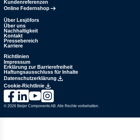
Kundenreferenzen
Online Federnshop
Öffnet in einem neuen Tab
Über Lesjöfors
Über uns
Nachhaltigkeit
Kontakt
Pressebereich
Karriere
Richtlinien
Impressum
Erklärung zur Barrierefreiheit
Haftungsausschluss für Inhalte
Datenschutzerklärung
Cookie-Richtlinie
Link zur Lesjöfors-Seite auf Facebook., Opens in a new wind
Link zur Lesjöfors-Seite auf LinkedIn., Opens in a new
Link zum Lesjöfors-Kanal auf YouTube., Opens i
Link zur Lesjöfors-Seite auf Instagram., Op
© 2026
Beijer Components AB
. Alle Rechte vorbehalten.