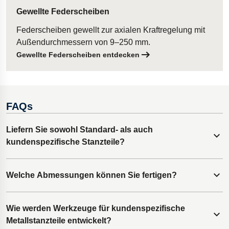
Gewellte Federscheiben
Federscheiben gewellt zur axialen Kraftregelung mit
Außendurchmessern von 9–250 mm.
Gewellte Federscheiben entdecken
FAQs
Liefern Sie sowohl Standard- als auch
Inhalt erweitern
kundenspezifische Stanzteile?
Lesjöfors ist auf kundenspezifische Metallstanzteile
Welche Abmessungen können Sie fertigen?
Inhalt erweitern
spezialisiert und entwickelt maßgeschneiderte Lösungen,
die genau den Anforderungen der Kunden entsprechen.
Wir fertigen jedes Stanzteil mit Materialstärken von 0,05 mm
Wie werden Werkzeuge für kundenspezifische
Inhalt erweitern
bis 5,00 mm. Sonderausführungen und -abmessungen sind
Metallstanzteile entwickelt?