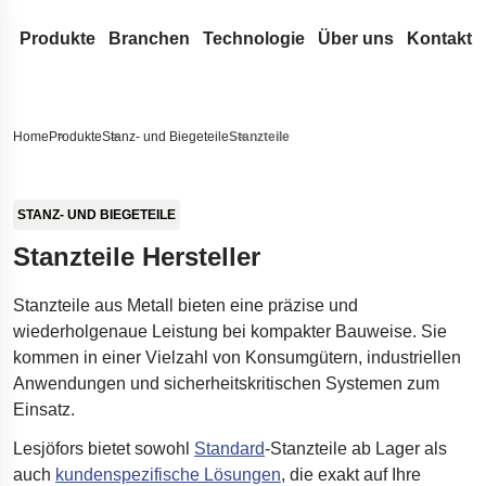
Produkte
Branchen
Technologie
Über uns
Kontakt
Drahtfedern & Drahtbiegeteile
Medizintechnik
Konstruktion & Entwicklung
Lesjöfors
Durchsuchen Sie unsere Website nach Inhalten
Druckfedern
Flachfedern
Automotive Aftermarket
Federn-Terminologie
Unser Netzwerk
Geschichte
Home
Produkte
Stanz- und Biegeteile
Stanzteile
Zugfedern
Rollfedern
Gasfedern
OEM-Autoteile
FAQ
Akquisitionen
Nachhaltigkeit
Suche
Schlauch-Dichtungsfedern aus Runddraht
Triebfedern
Gasdruckfedern
Metallförderbänder
Luft- und Raumfahrt
Innovation
Karriere
STANZ- UND BIEGETEILE
Drehstabfedern
Flachspiralfedern
Dynamische Gasdruckfedern
Stanz- und Biegeteile
Verteidigung
Serviceleistungen
Nachrichten
Stanzteile Hersteller
Drehfedern
Blockierbare Gasdruckfedern
Buchsen
Standardfedern
Hydraulik
Insights
Messen
Stanzteile aus Metall bieten eine präzise und
Wellenfedern
NitroSprings
Sicherungsringe
Torfedern
Elektronik
Zertifikate
wiederholgenaue Leistung bei kompakter Bauweise. Sie
Drahtbiegeteile
Edelstahl-Gasdruckfedern
Tiefziehteile
Energie
Rechtliches & C
kommen in einer Vielzahl von Konsumgütern, industriellen
Drahtringe
Gaszugfedern
Tellerfedern
Kundenreferenzen
Haftungsausschlu
Qualität
Anwendungen und sicherheitskritischen Systemen zum
Einsatz.
Gewellte Federscheiben
Fahrwerkstechnik für Raumfahrzeuge
Erklärung zur Barr
Stanzteile
Fahrwerksfedern für Pickups
Impressum
Lesjöfors bietet sowohl
Standard
-Stanzteile ab Lager als
auch
kundenspezifische Lösungen
, die exakt auf Ihre
Dämpfer für die Öresundbrücke