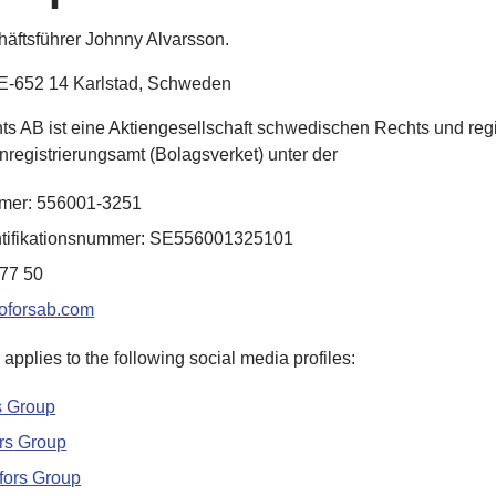
undbrücke
äftsführer
Johnny Alvarsson
.
- und Gasförderung
E-652 14 Karlstad,
Schweden
boden
ve
ts
AB
ist
eine
Aktiengesellschaft
schwedischen
Rechts
und
regi
nregistrierungsamt
(
Bolagsverket
)
unter
der
federn
mer: 556001-3251
rn
ntifikationsnummer: SE556001325101
77 50
oforsab.com
 applies to the following social media profiles:
s
Group
rs
Group
fors
Group