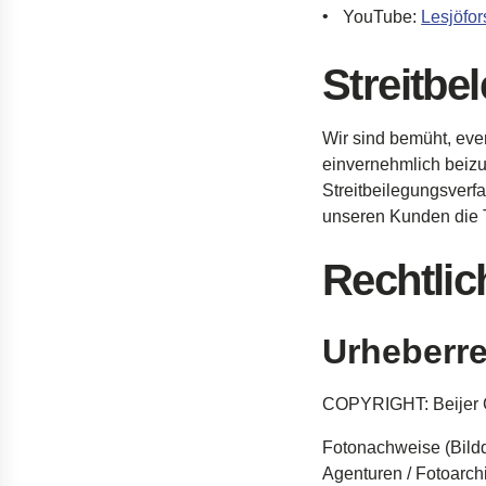
YouTube
:
Lesjöfor
Streitbe
Wir
sind
bemüht
,
eve
einvernehmlich
beiz
Streitbeilegungsverf
unseren
Kunden die
Rechtlic
Urheberr
COPYRIGHT: Beije
Fotonachweise
(
Bild
Agenturen
/
Fotoarch