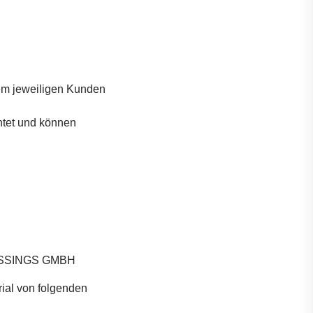
em
jeweiligen
Kunden
htet
und
können
ESSINGS GMBH
ial
von
folgenden