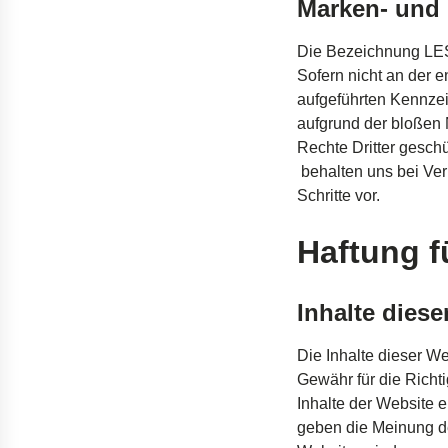
Marken- und
Die
Bezeichnung
LE
Sofern
nicht
an der
e
aufgeführten
Kennze
aufgrund
der
bloßen
Rechte
Dritter
geschü
behalten
uns
bei
Ver
Schritte
vor
.
Haftung f
Inhalte diese
Die
Inhalte
dieser
We
Gewähr
für die
Richti
Inhalte
der Website
e
geben
die Meinung 