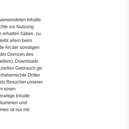
verwendeten
Inhalte
chte
zur
Nutzung
e
erhalten
haben
,
zu
.
leibt
allein
beim
de
Art der
sonstigen
der
Grenzen
des
ellers
). Downloads
ziellen
Gebrauch
ge­
rheberrechte
Dritter
als
Besucher
unserer
m
einen
erartige
Inhalte
llkommen
und
ames
ist
nur
mit