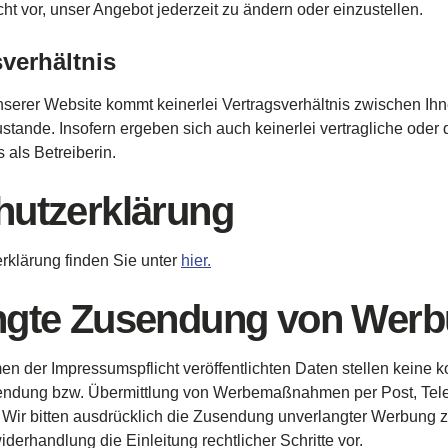
cht
vor
,
unser
Angebot
jederzeit
zu
ändern
oder
einzustellen
.
verhältnis
nserer
Website
kommt
keinerlei
Vertragsverhältnis
zwischen
Ih
ustande
.
Insofern
ergeben
sich
auch
keinerlei
vertragliche
oder
s
als
Betreiberin
.
hutzerklärung
rklärung
finden
Sie
unter
hier.
ngte Zusendung von Wer
en
der
Impressumspflicht
veröffentlichten
Daten
stellen
keine
k
endung
bzw
.
Übermittlung
von
Werbemaßnahmen
per Post, Tel
. Wir bitten
ausdrücklich
die
Zusendung
unverlangter
Werbung
ider­handlung
die
Einleitung
rechtlicher
Schritte
vor
.