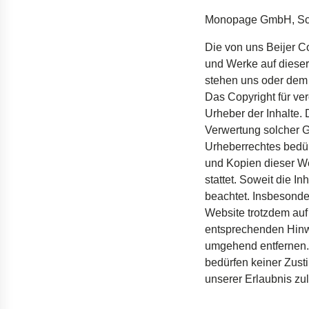
Monopage GmbH, S
Die von
uns
Beijer 
und Werke auf
dieser
stehen
uns
oder
de
Das Copyright für
ver
Urheber
der
Inhalte
.
Verwertung
solcher
G
Urheberrechtes
bedü
und
Kopien
dieser
We
stattet
.
Soweit
die
Inh
beachtet
.
Insbesonde
Website
trotzdem
au
entsprechenden
Hin
umgehend
entfernen
bedürfen
keiner
Zust
unserer
Erlaubnis
zu