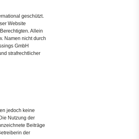
ernational
geschützt
.
ser
Website
Berechtigten
. Allein
w
. Namen
nicht
durch
ressings GmbH
und
strafrechtlicher
en
jedoch
keine
 Die
Nutzung
der
nzeichnete
Beiträge
etreiberin
der