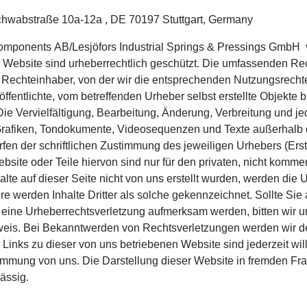
chwabstraße 10a-12a
,
DE 70197 Stuttgart, Germany
Components
AB/
Lesjöfors
Industrial Springs & Pressings GmbH
Website
sind
urheberrechtlich
geschützt
. Die
umfassenden
Re
m
Rechteinhaber
, von der
wir
die
entsprechenden
Nutzungsrecht
öffentlichte
,
vom
betreffenden
Urheber
selbst
erstellte
Objekte
b
 Die
Vervielfältigung
,
Bearbeitung
,
Änderung
,
Verbreitung
und
je
rafiken
,
Tondokumente
,
Videosequenzen
und Texte
außerhalb
rfen
der
schriftlichen
Zu­stimmung
des
jeweiligen
Urhebers
(
Erst
b­site
oder
Teile
hiervon
sind
nur
für den
privaten
,
nicht
kommer
alte
auf
dieser
Seite
nicht
von
uns
erstellt
wurden
,
werden
die
U
re
werden
Inhalte
Dritter
als
solche
gekennzeichnet
.
Sollte
Sie
f
eine
Urheberrechts­ver­letzung
aufmerksam
werden
, bitten
wir
u
weis
. Bei
Bekannt­wer­den
von
Rechtsverletzungen
werden
wir
d
. Links
zu
dieser
von
uns
betriebenen
Website
sind
jederzeit
wi
immung
von uns. Die
Darstellung
dieser
Website in
fremden
Fr
lässig
.