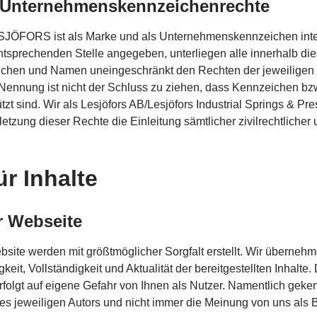
 Unternehmenskennzeichenrechte
SJÖFORS
ist
als
Marke und
als
Unternehmenskennzeichen
int
ntsprechenden
Stelle
angegeben
,
unterliegen
alle
innerhalb
die
ichen
und Namen
uneingeschränkt
den
Rechten
der
jeweiligen
Nennung
ist
nicht
der
Schluss
zu
ziehen
,
dass
Kennzeichen
bz
tzt
sind
. Wir
als
Lesjöfors
AB/
Lesjöfors
Industrial Springs & P
letzung
dieser
Rechte die
Einleitung
sämtlicher
zivilrechtlicher
ür Inhalte
r Webseite
bsite
werden
mit
größtmöglicher
Sorgfalt
erstellt
. Wir
übernehm
gkeit
,
Vollständigkeit
und
Aktualität
der
bereitgestellten
Inhalte
.
rfolgt
auf
eigene
Gefahr
von Ihnen
als
Nutzer
.
Namentlich
geken
des
jeweiligen
Autors
und
nicht
immer
die Meinung von
uns
als
B