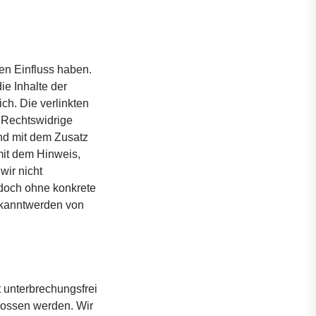
en
Einfluss
haben
.
die
Inhalte
der
ich
. Die
verlinkten
.
Rechtswidrige
nd
mit
dem
Zusatz
it
dem
Hinweis
,
wir
nicht
doch
ohne
konkrete
kanntwerden
von
t
unterbrechungsfrei
lossen
werden
. Wir