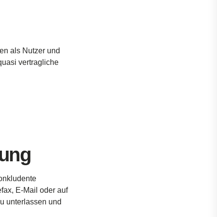
nen
als
Nutzer
und
quasi
vertragliche
bung
onkludente
efax, E-Mail
oder
auf
zu
unterlassen
und