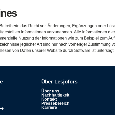
ines
Betreiberin
das Recht
vor
,
Änderungen
,
Ergänzungen
oder
Lö­
itgestellten
Informationen
vorzunehmen
. Alle
Informationen
die
merzielle
Nutzung
der
Informationen
wie
zum
Beispiel
zum
Auf
zeich­nisse
jeglicher
Art
sind
nur
nach
vorheriger
Zustimmung
v
slesen
von Daten
unserer
Website
durch
Software
ist
untersagt
.
se
Über Lesjöfors
Über uns
Nachhaltigkeit
Kontakt
Pressebereich
Karriere
en Tab