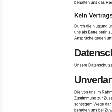
behalten
uns
das Re
Kein Vertrags
Durch die
Nutzung
u
uns
als
Betreiberin
z
Ansprüche
gegen
un
Datensc
Unsere
Datenschutze
Unverla
Die von
uns
im
Rahm
Zustimmung
zur
Zus
sonstigem
Wege
dar
behalten
uns
bei
Zuw