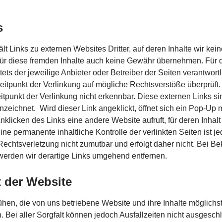
s
ält
Links
zu
externen
Websites
Dritter
, auf
deren
Inhalte
wir
kein
ür
diese
fremden
Inhalte
auch
keine
Gewähr
übernehmen
. Für 
tets der
jeweilige
Anbieter
oder
Betreiber
der Seiten
verantwortl
eitpunkt
der
Verlinkung
auf
mögliche
Rechtsverstöße
überprüft
itpunkt
der
Verlinkung
nicht
erkennbar
.
Diese
externen
Links
si
nzeichnet
.
Wird
dieser
Link
angeklickt
,
öffnet
sich
ein
Pop-Up
m
nklicken
des Links
eine
andere
Website
aufruft
, für
deren
Inhalt
Eine
permanente
inhaltliche
Kontrolle
der
verlinkten
Seiten
ist
je
Rechtsverletzung
nicht
zumutbar
und
erfolgt
daher
nicht
. Bei
Be
werden
wir
derartige
Links
umgehend
entfernen
.
t der Website
ühen
, die von
uns
betriebene
Website und
ihre
Inhalte
möglichs
n
. Bei
aller
Sorgfalt
können
jedoch
Ausfallzeiten
nicht
ausgesch