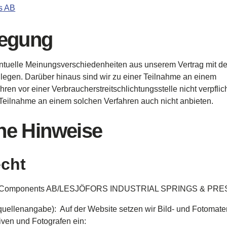
s
AB
legung
ntuelle
Meinungsverschiedenheiten
aus
unserem
Vertrag
mit
d
ulegen
.
Darüber
hinaus
sind
wir
zu
einer
Teilnahme
an
einem
ahren
vor
einer
Verbraucherstreitschlichtungsstelle
nicht
verpflic
Teilnahme
an
einem
solchen
Verfahren
auch
nicht
anbieten
.
he Hinweise
echt
r Components AB/LESJÖFORS INDUSTRIAL SPRINGS & PR
quellenangabe
): Auf der Website
setzen
wir
Bild- und
Fotomater
iven
und
Fotografen
ein
: