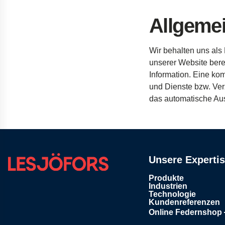
Allgeme
Wir
behalten
uns
als
unserer
Website
bere
Information. Eine
kom
und
Dienste
bzw
.
Ver
das
automatische
Au
Unsere Experti
Produkte
Industrien
Technologie
Kundenreferenzen
Online Federnshop
Öffnet in einem neu