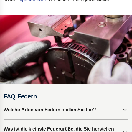
Bohrgeräte für die Öl- und Gasförderung
Tumbl Trak Schwingboden
Easyrig Kamera-Stative
Feal Rampensystem
Polestar 2 Fahrwerksfedern
Öhlins Motorrad-Federn
FAQ Federn
Welche Arten von Federn stellen Sie her?
Inhalt erweitern
Wir fertigen eine breite Palette an Feder- und Stanz- und
Was ist die kleinste Federgröße, die Sie herstellen