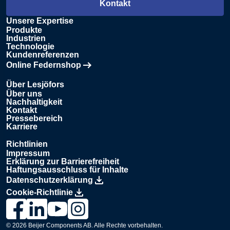
Kontakt
Unsere Expertise
Produkte
Industrien
Technologie
Kundenreferenzen
Online Federnshop
Öffnet in einem neuen Tab
Über Lesjöfors
Über uns
Nachhaltigkeit
Kontakt
Pressebereich
Karriere
Richtlinien
Impressum
Erklärung zur Barrierefreiheit
Haftungsausschluss für Inhalte
Datenschutzerklärung
Cookie-Richtlinie
Link zur Lesjöfors-Seite auf Facebook., Opens in a new wind
Link zur Lesjöfors-Seite auf LinkedIn., Opens in a new
Link zum Lesjöfors-Kanal auf YouTube., Opens i
Link zur Lesjöfors-Seite auf Instagram., Op
© 2026
Beijer Components AB
. Alle Rechte vorbehalten.