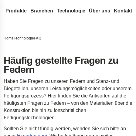
Produkte
Branchen
Technologie
Über uns
Kontakt
Drahtfedern & Drahtbiegeteile
Medizintechnik
Konstruktion & Entwicklung
Lesjöfors
Durchsuchen Sie unsere Website nach Inhalten
Druckfedern
Flachfedern
Automotive Aftermarket
Federn-Terminologie
Unser Netzwerk
Geschichte
Home
Technologie
FAQ
Zugfedern
Rollfedern
Gasfedern
OEM-Autoteile
FAQ
Akquisitionen
Nachhaltigkeit
Suche
Schlauch-Dichtungsfedern aus Runddraht
Triebfedern
Gasdruckfedern
Metallförderbänder
Luft- und Raumfahrt
Innovation
Karriere
Häufig gestellte Fragen zu
Federn
Drehstabfedern
Flachspiralfedern
Dynamische Gasdruckfedern
Stanz- und Biegeteile
Verteidigung
Serviceleistungen
Nachrichten
Drehfedern
Blockierbare Gasdruckfedern
Buchsen
Standardfedern
Hydraulik
Insights
Messen
Haben Sie Fragen zu unseren Federn und Stanz- und
Wellenfedern
NitroSprings
Sicherungsringe
Torfedern
Elektronik
Zertifikate
Biegeteilen, unseren Leistungsmöglichkeiten oder unserem
Fertigungsprozess? Hier finden Sie die Antworten auf die
Drahtbiegeteile
Edelstahl-Gasdruckfedern
Tiefziehteile
Energie
Rechtliches & C
häufigsten Fragen zu Federn – von den Materialien über die
Drahtringe
Gaszugfedern
Tellerfedern
Kundenreferenzen
Haftungsausschlu
Qualität
Konstruktion bis hin zu fortschrittlichen
Gewellte Federscheiben
Fahrwerkstechnik für Raumfahrzeuge
Erklärung zur Barr
Fertigungstechnologien.
Stanzteile
Fahrwerksfedern für Pickups
Impressum
Sollten Sie nicht fündig werden, wenden Sie sich bitte an
Dämpfer für die Öresundbrücke
unser
Expertenteam
. Wir helfen Ihnen gerne weiter.