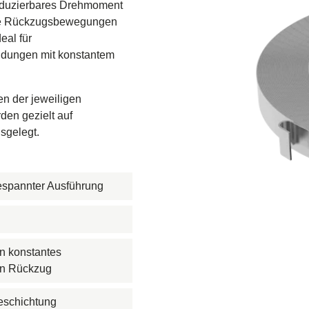
produzierbares Drehmoment
undbrücke
ise Rückzugsbewegungen
- und Gasförderung
eal für
ungen mit konstantem
boden
ve
en der jeweiligen
en gezielt auf
federn
usgelegt.
rn
gespannter Ausführung
in konstantes
en Rückzug
eschichtung