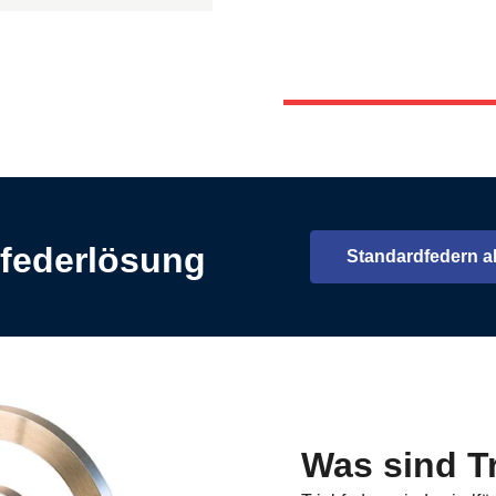
ebfederlösung
Standardfedern a
Ö
Was sind T