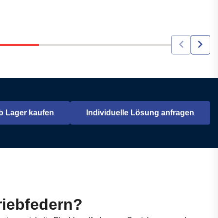
b Lager kaufen
Individuelle Lösung anfragen
ffnet in einem neuen Tab
riebfedern?