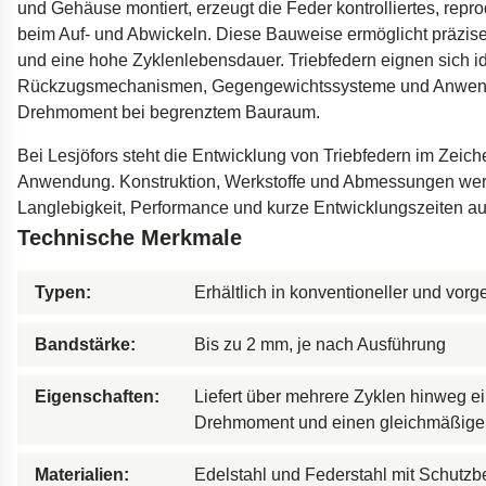
und Gehäuse montiert, erzeugt die Feder kontrolliertes, re
Dämpfer für die Öres
beim Auf- und Abwickeln. Diese Bauweise ermöglicht präz
Bohrgeräte für die Öl
und eine hohe Zyklenlebensdauer. Triebfedern eignen sich id
Rückzugsmechanismen, Gegengewichtssysteme und Anwend
Tumbl Trak Schwing
Drehmoment bei begrenztem Bauraum.
Easyrig Kamera-Stati
Bei Lesjöfors steht die Entwicklung von Triebfedern im Zeich
Feal Rampensystem
Anwendung. Konstruktion, Werkstoffe und Abmessungen werd
Polestar 2 Fahrwerks
Langlebigkeit, Performance und kurze Entwicklungszeiten a
Öhlins Motorrad-Fede
Technische Merkmale
Typen:
Erhältlich in konventioneller und vor
Bandstärke:
Bis zu 2 mm, je nach Ausführung
Eigenschaften:
Liefert über mehrere Zyklen hinweg e
Drehmoment und einen gleichmäßig
Materialien:
Edelstahl und Federstahl mit Schutzb