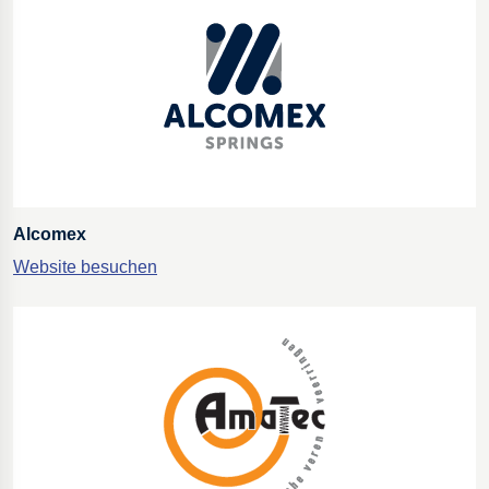
Bohrgeräte für die Öl- und Gasförderung
Tumbl Trak Schwingboden
Easyrig Kamera-Stative
Feal Rampensystem
Polestar 2 Fahrwerksfedern
Öhlins Motorrad-Federn
Alcomex
Website besuchen