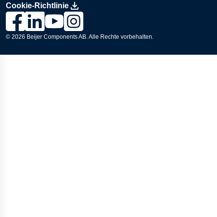
Cookie-Richtlinie
Link zur Lesjöfors-Seite auf Facebook., Opens in a new wind
Link zur Lesjöfors-Seite auf LinkedIn., Opens in a new
Link zum Lesjöfors-Kanal auf YouTube., Opens i
Link zur Lesjöfors-Seite auf Instagram., Op
© 2026
Beijer Components AB
. Alle Rechte vorbehalten.