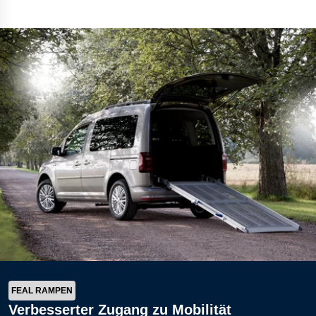
Bohrgeräte für die Öl- und Gasförderung
Tumbl Trak Schwingboden
Easyrig Kamera-Stative
Feal Rampensystem
Polestar 2 Fahrwerksfedern
Öhlins Motorrad-Federn
FEAL RAMPEN
Verbesserter Zugang zu Mobilität