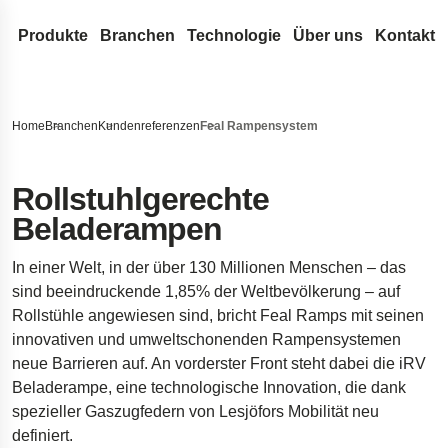
Produkte
Branchen
Technologie
Über uns
Kontakt
Drahtfedern & Drahtbiegeteile
Medizintechnik
Konstruktion & Entwicklung
Lesjöfors
Durchsuchen Sie unsere Website nach Inhalten
Druckfedern
Flachfedern
Automotive Aftermarket
Federn-Terminologie
Unser Netzwerk
Geschichte
Home
Branchen
Kundenreferenzen
Feal Rampensystem
Zugfedern
Rollfedern
Gasfedern
OEM-Autoteile
FAQ
Akquisitionen
Nachhaltigkeit
Suche
Schlauch-Dichtungsfedern aus Runddraht
Triebfedern
Gasdruckfedern
Metallförderbänder
Luft- und Raumfahrt
Innovation
Karriere
Rollstuhlgerechte
Beladerampen
Drehstabfedern
Flachspiralfedern
Dynamische Gasdruckfedern
Stanz- und Biegeteile
Verteidigung
Serviceleistungen
Nachrichten
Drehfedern
Blockierbare Gasdruckfedern
Buchsen
Standardfedern
Hydraulik
Insights
Messen
In einer Welt, in der über 130 Millionen Menschen – das
Wellenfedern
NitroSprings
Sicherungsringe
Torfedern
Elektronik
Zertifikate
sind beeindruckende 1,85% der Weltbevölkerung – auf
Rollstühle angewiesen sind, bricht Feal Ramps mit seinen
Drahtbiegeteile
Edelstahl-Gasdruckfedern
Tiefziehteile
Energie
Rechtliches & C
innovativen und umweltschonenden Rampensystemen
Drahtringe
Gaszugfedern
Tellerfedern
Kundenreferenzen
Haftungsausschlu
Qualität
neue Barrieren auf. An vorderster Front steht dabei die iRV
Gewellte Federscheiben
Fahrwerkstechnik für Raumfahrzeuge
Erklärung zur Barr
Beladerampe, eine technologische Innovation, die dank
spezieller Gaszugfedern von Lesjöfors Mobilität neu
Stanzteile
Fahrwerksfedern für Pickups
Impressum
definiert.
Dämpfer für die Öresundbrücke