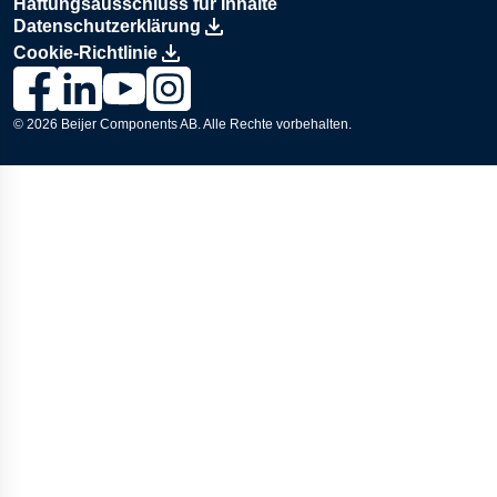
Haftungsausschluss für Inhalte
Datenschutzerklärung
Cookie-Richtlinie
Link zur Lesjöfors-Seite auf Facebook., Opens in a new wind
Link zur Lesjöfors-Seite auf LinkedIn., Opens in a new
Link zum Lesjöfors-Kanal auf YouTube., Opens i
Link zur Lesjöfors-Seite auf Instagram., Op
© 2026
Beijer Components AB
. Alle Rechte vorbehalten.