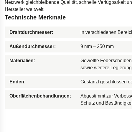
Netzwerk gleichbleibende Qualität, schnelle Verfügbarkeit un
Dämpfer für die Öres
Hersteller weltweit.
Bohrgeräte für die Öl
Technische Merkmale
Tumbl Trak Schwing
Drahtdurchmesser:
In verschiedenen Bereic
Easyrig Kamera-Stati
Feal Rampensystem
Außendurchmesser:
9 mm – 250 mm
Polestar 2 Fahrwerks
Materialien:
Gewellte Federscheiben 
Öhlins Motorrad-Fede
sowie weitere Legierung
Enden:
Gestanzt geschlossen od
Oberflächenbehandlungen:
Abgestimmt zur Verbesse
Schutz und Beständigkei