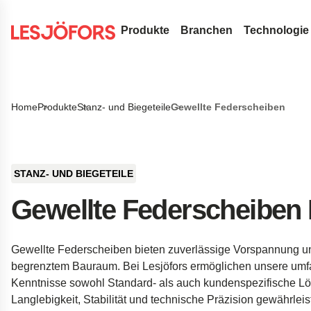
Produkte
Branchen
Technologie
Drahtfedern & Drahtbiegeteile
Medizintechnik
Konstrukt
Durchsuchen Sie unsere Website nach Inhalten
Druckfedern
Flachfedern
Automotive Aftermark
Federn-Te
Home
Produkte
Stanz- und Biegeteile
Gewellte Federscheiben
Suche
Zugfedern
Rollfedern
Gasfedern
OEM-Autoteile
FAQ
Schlauch-Dichtungsfedern aus 
Triebfedern
Gasdruckfedern
Metallförderbänder
Luft- und Raumfahrt
Innovatio
Drehstabfedern
Flachspiralfedern
Dynamische Gasdruckfedern
Stanz- und Biegeteile
Verteidigung
Servicele
STANZ- UND BIEGETEILE
Drehfedern
Blockierbare Gasdruckfedern
Buchsen
Standardfedern
Hydraulik
Insights
Gewellte Federscheiben 
Wellenfedern
NitroSprings
Sicherungsringe
Torfedern
Elektronik
Drahtbiegeteile
Edelstahl-Gasdruckfedern
Tiefziehteile
Energie
Gewellte Federscheiben bieten zuverlässige Vorspannung u
Drahtringe
Gaszugfedern
Tellerfedern
Kundenreferenzen
begrenztem Bauraum. Bei Lesjöfors ermöglichen unsere um
Gewellte Federscheiben
Fahrwerkstechnik fü
Kenntnisse sowohl Standard- als auch kundenspezifische Lö
Langlebigkeit, Stabilität und technische Präzision gewährleis
Stanzteile
Fahrwerksfedern für 