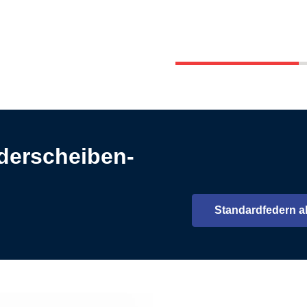
derscheiben-
Standardfedern a
Ö