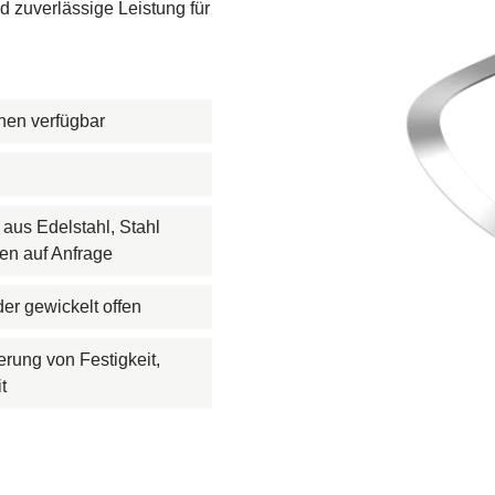
d zuverlässige Leistung für
undbrücke
- und Gasförderung
boden
hen verfügbar
ve
federn
aus Edelstahl, Stahl
rn
en auf Anfrage
er gewickelt offen
rung von Festigkeit,
t