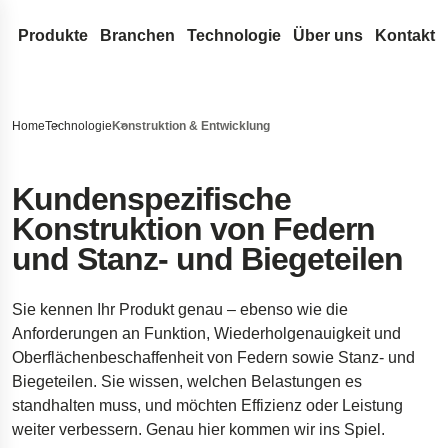
Produkte
Branchen
Technologie
Über uns
Kontakt
Drahtfedern & Drahtbiegeteile
Medizintechnik
Konstruktion & Entwicklung
Lesjöfors
Durchsuchen Sie unsere Website nach Inhalten
Druckfedern
Flachfedern
Automotive Aftermarket
Federn-Terminologie
Unser Netzwerk
Geschichte
Home
Technologie
Konstruktion & Entwicklung
Zugfedern
Rollfedern
Gasfedern
OEM-Autoteile
FAQ
Akquisitionen
Nachhaltigkeit
Suche
Schlauch-Dichtungsfedern aus Runddraht
Triebfedern
Gasdruckfedern
Metallförderbänder
Luft- und Raumfahrt
Innovation
Karriere
Kundenspezifische
Konstruktion von Federn
Drehstabfedern
Flachspiralfedern
Dynamische Gasdruckfedern
Stanz- und Biegeteile
Verteidigung
Serviceleistungen
Nachrichten
und Stanz- und Biegeteilen
Drehfedern
Blockierbare Gasdruckfedern
Buchsen
Standardfedern
Hydraulik
Insights
Messen
Wellenfedern
NitroSprings
Sicherungsringe
Torfedern
Elektronik
Zertifikate
Sie kennen Ihr Produkt genau – ebenso wie die
Drahtbiegeteile
Edelstahl-Gasdruckfedern
Tiefziehteile
Energie
Rechtliches & C
Anforderungen an Funktion, Wiederholgenauigkeit und
Drahtringe
Gaszugfedern
Tellerfedern
Kundenreferenzen
Haftungsausschlu
Qualität
Oberflächenbeschaffenheit von Federn sowie Stanz- und
Gewellte Federscheiben
Fahrwerkstechnik für Raumfahrzeuge
Erklärung zur Barr
Biegeteilen. Sie wissen, welchen Belastungen es
standhalten muss, und möchten Effizienz oder Leistung
Stanzteile
Fahrwerksfedern für Pickups
Impressum
weiter verbessern. Genau hier kommen wir ins Spiel.
Dämpfer für die Öresundbrücke