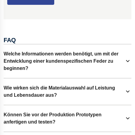
FAQ
Welche Informationen werden benötigt, um mit der
Entwicklung einer kundenspezifischen Feder zu
Inhalt erweitern
beginnen?
Zu den wichtigsten Details gehören Anwendung,
Wie wirken sich die Materialauswahl auf Leistung
Inhalt erweitern
Belastungen, Platzverhältnisse, Umgebung und
und Lebensdauer aus?
Toleranzen. Zeichnungen sind hilfreich, aber unsere
Federkonstruktionsberatung kann Spezifikationen auch
Das Material beeinflusst Festigkeit, Korrosionsschutz,
Können Sie vor der Produktion Prototypen
anhand von Mustern oder Zielvorgaben entwickeln.
Inhalt erweitern
Temperaturgrenzen und Ermüdungslebensdauer. Unsere
anfertigen und testen?
Ingenieure wählen die Materialien entsprechend den