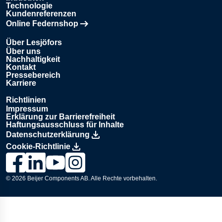
Technologie
Kundenreferenzen
Online Federnshop
Öffnet in einem neuen Tab
Über Lesjöfors
Über uns
Nachhaltigkeit
Kontakt
Pressebereich
Karriere
Richtlinien
Impressum
Erklärung zur Barrierefreiheit
Haftungsausschluss für Inhalte
Datenschutzerklärung
Cookie-Richtlinie
Link zur Lesjöfors-Seite auf Facebook., Opens in a new wind
Link zur Lesjöfors-Seite auf LinkedIn., Opens in a new
Link zum Lesjöfors-Kanal auf YouTube., Opens i
Link zur Lesjöfors-Seite auf Instagram., Op
© 2026
Beijer Components AB
. Alle Rechte vorbehalten.