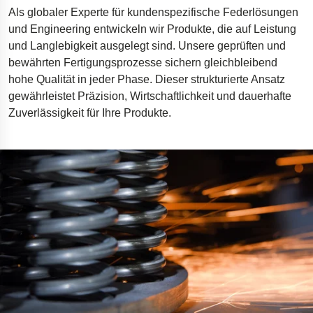
Als globaler Experte für kundenspezifische Federlösungen
Bohrgeräte für die Öl- und Gasförderung
und Engineering entwickeln wir Produkte, die auf Leistung
Tumbl Trak Schwingboden
und Langlebigkeit ausgelegt sind. Unsere geprüften und
bewährten Fertigungsprozesse sichern gleichbleibend
Easyrig Kamera-Stative
hohe Qualität in jeder Phase. Dieser strukturierte Ansatz
Feal Rampensystem
gewährleistet Präzision, Wirtschaftlichkeit und dauerhafte
Polestar 2 Fahrwerksfedern
Zuverlässigkeit für Ihre Produkte.
Öhlins Motorrad-Federn