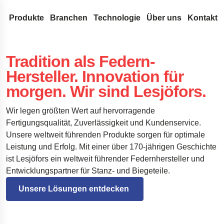
Produkte
Branchen
Technologie
Über uns
Kontakt
Drahtfedern & Drahtbiegeteile
Medizintechnik
Konstruktion & Entwicklung
Lesjöfors
Tradition als Federn-
Durchsuchen Sie unsere Website nach Inhalten
Druckfedern
Flachfedern
Automotive Aftermarket
Federn-Terminologie
Unser Netzwerk
Geschichte
Hersteller. Innovation für
Zugfedern
Rollfedern
Gasfedern
OEM-Autoteile
FAQ
Akquisitionen
Nachhaltigkeit
morgen. Wir sind Lesjöfors.
Suche
Schlauch-Dichtungsfedern aus Runddraht
Triebfedern
Gasdruckfedern
Metallförderbänder
Luft- und Raumfahrt
Innovation
Karriere
Drehstabfedern
Flachspiralfedern
Dynamische Gasdruckfedern
Stanz- und Biegeteile
Verteidigung
Serviceleistungen
Nachrichten
Wir legen größten Wert auf hervorragende
Fertigungsqualität, Zuverlässigkeit und Kundenservice.
Drehfedern
Blockierbare Gasdruckfedern
Buchsen
Standardfedern
Hydraulik
Insights
Messen
Unsere weltweit führenden Produkte sorgen für optimale
Wellenfedern
NitroSprings
Sicherungsringe
Torfedern
Elektronik
Zertifikate
Leistung und Erfolg. Mit einer über 170-jährigen Geschichte
Drahtbiegeteile
Edelstahl-Gasdruckfedern
Tiefziehteile
Energie
Rechtliches & C
ist Lesjöfors ein weltweit führender Federnhersteller und
Entwicklungspartner für Stanz- und Biegeteile.
Drahtringe
Gaszugfedern
Tellerfedern
Kundenreferenzen
Haftungsausschlu
Qualität
Unsere Lösungen entdecken 
Gewellte Federscheiben
Fahrwerkstechnik für Raumfahrzeuge
Erklärung zur Barr
Stanzteile
Fahrwerksfedern für Pickups
Impressum
Dämpfer für die Öresundbrücke