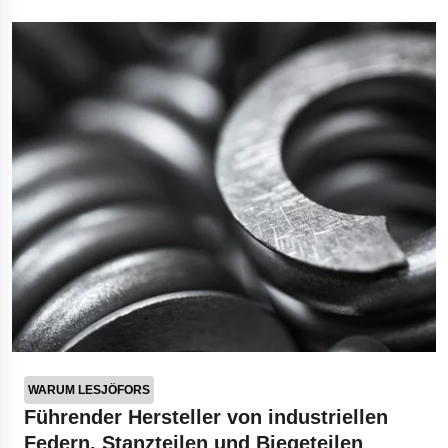
Bohrgeräte für die Öl- und Gasförderung
Tumbl Trak Schwingboden
Easyrig Kamera-Stative
Feal Rampensystem
Polestar 2 Fahrwerksfedern
Öhlins Motorrad-Federn
WARUM LESJÖFORS
Führender Hersteller von industriellen
Federn, Stanzteilen und Biegeteilen