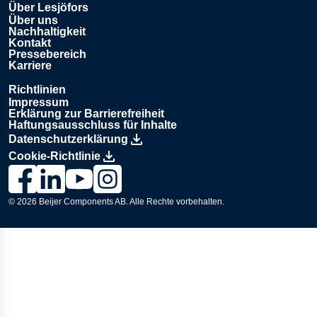
Über Lesjöfors
Über uns
Nachhaltigkeit
Kontakt
Pressebereich
Karriere
Richtlinien
Impressum
Erklärung zur Barrierefreiheit
Haftungsausschluss für Inhalte
Datenschutzerklärung
Cookie-Richtlinie
Link zur Lesjöfors-Seite auf Facebook., Opens in a new wind
Link zur Lesjöfors-Seite auf LinkedIn., Opens in a new
Link zum Lesjöfors-Kanal auf YouTube., Opens i
Link zur Lesjöfors-Seite auf Instagram., Op
© 2026
Beijer Components AB
. Alle Rechte vorbehalten.