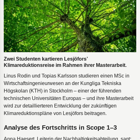
Bohrgeräte für die Öl- und Gasförderung
Tumbl Trak Schwingboden
Easyrig Kamera-Stative
Feal Rampensystem
Polestar 2 Fahrwerksfedern
Öhlins Motorrad-Federn
Zwei Studenten kartieren Lesjöfors’
Klimareduktionsreise im Rahmen ihrer Masterarbeit.
Linus Rodin und Topias Karlsson studieren einen MSc in
Wirtschaftsingenieurwesen an der Kungliga Tekniska
Högskolan (KTH) in Stockholm – einer der führenden
technischen Universitäten Europas – und ihre Masterarbeit
wird zur detaillierteren Entwicklung der zukünftigen
Klimareduktionspläne von Lesjöfors beitragen.
Analyse des Fortschritts in Scope 1–3
Anna Haesert, Leiterin der Nachhaltigkeitsabteilung, sagt: