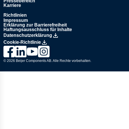
Pressebereich
Karriere
Richtlinien
Impressum
Erklärung zur Barrierefreiheit
Haftungsausschluss für Inhalte
Datenschutzerklärung
Cookie-Richtlinie
Link zur Lesjöfors-Seite auf Facebook., Opens in a new wind
Link zur Lesjöfors-Seite auf LinkedIn., Opens in a new
Link zum Lesjöfors-Kanal auf YouTube., Opens i
Link zur Lesjöfors-Seite auf Instagram., Op
© 2026
Beijer Components AB
. Alle Rechte vorbehalten.