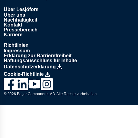
Öffnet in einem neuen Tab
Über Lesjöfors
Über uns
Nachhaltigkeit
Kontakt
Pressebereich
Karriere
Richtlinien
Impressum
Erklärung zur Barrierefreiheit
Haftungsausschluss für Inhalte
Datenschutzerklärung
Cookie-Richtlinie
Link zur Lesjöfors-Seite auf Facebook., Opens in a new wind
Link zur Lesjöfors-Seite auf LinkedIn., Opens in a new
Link zum Lesjöfors-Kanal auf YouTube., Opens i
Link zur Lesjöfors-Seite auf Instagram., Op
© 2026
Beijer Components AB
. Alle Rechte vorbehalten.