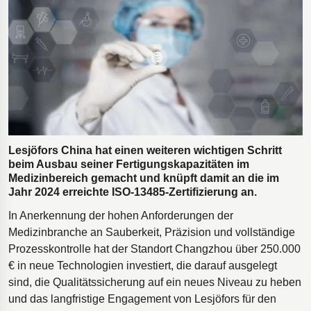
Bohrgeräte für die Öl- und Gasförderung
Tumbl Trak Schwingboden
Easyrig Kamera-Stative
Feal Rampensystem
Polestar 2 Fahrwerksfedern
Öhlins Motorrad-Federn
Lesjöfors China hat einen weiteren wichtigen Schritt
beim Ausbau seiner Fertigungskapazitäten im
Medizinbereich gemacht und knüpft damit an die im
Jahr 2024 erreichte ISO-13485-Zertifizierung an.
In Anerkennung der hohen Anforderungen der
Medizinbranche an Sauberkeit, Präzision und vollständige
Prozesskontrolle hat der Standort Changzhou über 250.000
€ in neue Technologien investiert, die darauf ausgelegt
sind, die Qualitätssicherung auf ein neues Niveau zu heben
und das langfristige Engagement von Lesjöfors für den