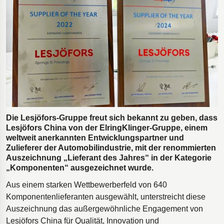
Bohrgeräte für die Öl- und Gasförderung
Tumbl Trak Schwingboden
Easyrig Kamera-Stative
Feal Rampensystem
Polestar 2 Fahrwerksfedern
Öhlins Motorrad-Federn
Die Lesjöfors-Gruppe freut sich bekannt zu geben, dass
Lesjöfors China von der ElringKlinger-Gruppe, einem
weltweit anerkannten Entwicklungspartner und
Zulieferer der Automobilindustrie, mit der renommierten
Auszeichnung „Lieferant des Jahres“ in der Kategorie
„Komponenten“ ausgezeichnet wurde.
Aus einem starken Wettbewerberfeld von 640
Komponentenlieferanten ausgewählt, unterstreicht diese
Auszeichnung das außergewöhnliche Engagement von
Lesjöfors China für Qualität, Innovation und