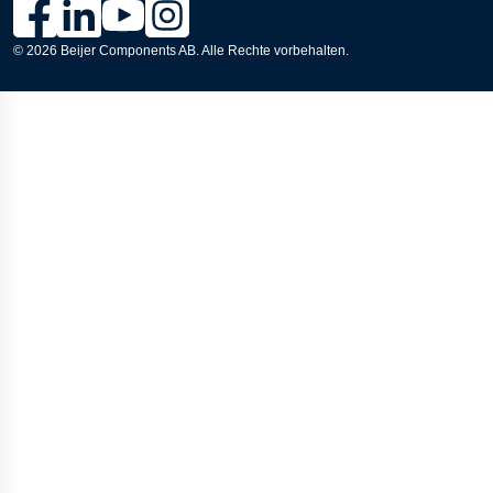
Link zur Lesjöfors-Seite auf Facebook., Opens in a new wind
Link zur Lesjöfors-Seite auf LinkedIn., Opens in a new
Link zum Lesjöfors-Kanal auf YouTube., Opens i
Link zur Lesjöfors-Seite auf Instagram., Op
© 2026
Beijer Components AB
. Alle Rechte vorbehalten.