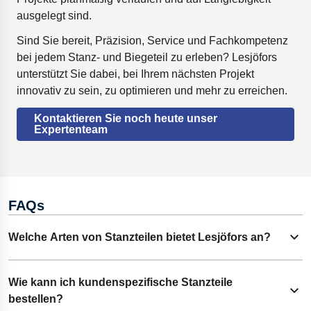
ausgelegt sind.
Sind Sie bereit, Präzision, Service und Fachkompetenz
bei jedem Stanz- und Biegeteil zu erleben? Lesjöfors
unterstützt Sie dabei, bei Ihrem nächsten Projekt
innovativ zu sein, zu optimieren und mehr zu erreichen.
Kontaktieren Sie noch heute unser
Expertenteam
FAQs
Welche Arten von Stanzteilen bietet Lesjöfors an?
Inhalt erweitern
Wir bieten eine breite Palette an Stanz- und Biegeteilen, die
Wie kann ich kundenspezifische Stanzteile
Inhalt erweitern
auf Ihre Bedürfnisse zugeschnitten sind. Dazu gehören
bestellen?