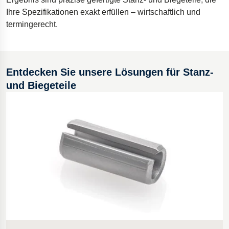
Ihre Spezifikationen exakt erfüllen – wirtschaftlich und
Bohrgeräte für die Öl- und Gasförderung
termingerecht.
Tumbl Trak Schwingboden
Easyrig Kamera-Stative
Feal Rampensystem
Entdecken Sie unsere Lösungen für Stanz-
Polestar 2 Fahrwerksfedern
und Biegeteile
Öhlins Motorrad-Federn