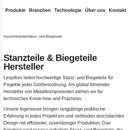
Produkte
Branchen
Technologie
Über uns
Kontakt
Drahtfedern & Drahtbiegeteile
Medizintechnik
Konstruktion & Entwicklung
Lesjöfors
Durchsuchen Sie unsere Website nach Inhalten
Druckfedern
Flachfedern
Automotive Aftermarket
Federn-Terminologie
Unser Netzwerk
Geschichte
Home
Produkte
Stanz- und Biegeteile
Zugfedern
Rollfedern
Gasfedern
OEM-Autoteile
FAQ
Akquisitionen
Nachhaltigkeit
Suche
Schlauch-Dichtungsfedern aus Runddraht
Triebfedern
Gasdruckfedern
Metallförderbänder
Luft- und Raumfahrt
Innovation
Karriere
Stanzteile & Biegeteile
Hersteller
Drehstabfedern
Flachspiralfedern
Dynamische Gasdruckfedern
Stanz- und Biegeteile
Verteidigung
Serviceleistungen
Nachrichten
Drehfedern
Blockierbare Gasdruckfedern
Buchsen
Standardfedern
Hydraulik
Insights
Messen
Lesjöfors liefert hochwertige Stanz- und Biegeteile für
Wellenfedern
NitroSprings
Sicherungsringe
Torfedern
Elektronik
Zertifikate
Projekte jeder Größenordnung. Als global führender
Hersteller von Metallkomponenten stehen wir für
Drahtbiegeteile
Edelstahl-Gasdruckfedern
Tiefziehteile
Energie
Rechtliches & C
technisches Know-how und Präzision.
Drahtringe
Gaszugfedern
Tellerfedern
Kundenreferenzen
Haftungsausschlu
Qualität
Unsere Ingenieure bringen langjährige praktische
Gewellte Federscheiben
Fahrwerkstechnik für Raumfahrzeuge
Erklärung zur Barr
Erfahrung in jedes Projekt ein und verbinden durchdachtes
Stanzteile
Fahrwerksfedern für Pickups
Impressum
Design mit effizienter, zuverlässiger Produktion. Das
Dämpfer für die Öresundbrücke
Ergebnis sind präzise gefertigte Stanz- und Biegeteile, die