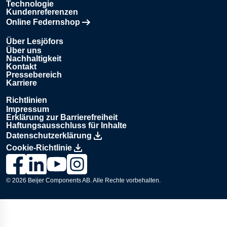
Technologie
Kundenreferenzen
Online Federnshop
Öffnet in einem neuen Tab
Über Lesjöfors
Über uns
Nachhaltigkeit
Kontakt
Pressebereich
Karriere
Richtlinien
Impressum
Erklärung zur Barrierefreiheit
Haftungsausschluss für Inhalte
Datenschutzerklärung
Cookie-Richtlinie
Link zur Lesjöfors-Seite auf Facebook., Opens in a new wind
Link zur Lesjöfors-Seite auf LinkedIn., Opens in a new
Link zum Lesjöfors-Kanal auf YouTube., Opens i
Link zur Lesjöfors-Seite auf Instagram., Op
© 2026
Beijer Components AB
. Alle Rechte vorbehalten.