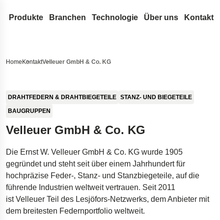
Produkte
Branchen
Technologie
Über uns
Kontakt
Drahtfedern & Drahtbiegeteile
Medizintechnik
Konstruktion & Entwicklung
Lesjöfors
Durchsuchen Sie unsere Website nach Inhalten
Druckfedern
Flachfedern
Automotive Aftermarket
Federn-Terminologie
Unser Netzwerk
Geschichte
Home
Kontakt
Velleuer GmbH & Co. KG
Zugfedern
Rollfedern
Gasfedern
OEM-Autoteile
FAQ
Akquisitionen
Nachhaltigkeit
Suche
Schlauch-Dichtungsfedern aus Runddraht
Triebfedern
Gasdruckfedern
Metallförderbänder
Luft- und Raumfahrt
Innovation
Karriere
DRAHTFEDERN & DRAHTBIEGETEILE
STANZ- UND BIEGETEILE
Drehstabfedern
Flachspiralfedern
Dynamische Gasdruckfedern
Stanz- und Biegeteile
Verteidigung
Serviceleistungen
Nachrichten
BAUGRUPPEN
Drehfedern
Blockierbare Gasdruckfedern
Buchsen
Standardfedern
Hydraulik
Insights
Messen
Velleuer GmbH & Co. KG
Wellenfedern
NitroSprings
Sicherungsringe
Torfedern
Elektronik
Zertifikate
Die Ernst W. Velleuer GmbH & Co. KG wurde 1905
Drahtbiegeteile
Edelstahl-Gasdruckfedern
Tiefziehteile
Energie
Rechtliches & C
gegründet und steht seit über einem Jahrhundert für
Drahtringe
Gaszugfedern
Tellerfedern
Kundenreferenzen
Haftungsausschlu
Qualität
hochpräzise Feder-, Stanz- und Stanzbiegeteile, auf die
Gewellte Federscheiben
Fahrwerkstechnik für Raumfahrzeuge
Erklärung zur Barr
führende Industrien weltweit vertrauen. Seit 2011
ist Velleuer Teil des Lesjöfors-Netzwerks, dem Anbieter mit
Stanzteile
Fahrwerksfedern für Pickups
Impressum
dem breitesten Federnportfolio weltweit.
Dämpfer für die Öresundbrücke