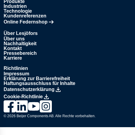
Produkte
Industrien
Technologie
Kundenreferenzen
Online Federnshop
Öffnet in einem neuen Tab
Über Lesjöfors
Über uns
Nachhaltigkeit
Kontakt
Pressebereich
Karriere
Richtlinien
Impressum
Erklärung zur Barrierefreiheit
Haftungsausschluss für Inhalte
Datenschutzerklärung
Cookie-Richtlinie
Link zur Lesjöfors-Seite auf Facebook., Opens in a new wind
Link zur Lesjöfors-Seite auf LinkedIn., Opens in a new
Link zum Lesjöfors-Kanal auf YouTube., Opens i
Link zur Lesjöfors-Seite auf Instagram., Op
© 2026
Beijer Components AB
. Alle Rechte vorbehalten.