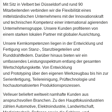
Mit Sitz in Velbert bei Düsseldorf und rund 90
Bohrgeräte für die Öl- und Gasförderung
Mitarbeitenden verbinden wir die Flexibilität eines
Tumbl Trak Schwingboden
mittelständischen Unternehmens mit der Innovationskraft
und technischen Kompetenz einer international agierenden
Easyrig Kamera-Stative
Unternehmensgruppe. Unsere Kunden profitieren von
Feal Rampensystem
einem starken lokalen Partner mit globaler Ausrichtung.
Polestar 2 Fahrwerksfedern
Unsere Kernkompetenzen liegen in der Entwicklung und
Öhlins Motorrad-Federn
Fertigung von Stanz-, Stanzbiegeteilen und
Runddrahtfedern. Darüber hinaus bieten wir ein
umfassendes Leistungsspektrum entlang der gesamten
Wertschöpfungskette. Von Entwicklung
und Prototyping über den eigenen Werkzeugbau bis hin zur
Serienfertigung, Teilereinigung, Prüftechnologie und
hochautomatisierten Produktionsprozessen.
Velleuer beliefert weltweit namhafte Kunden aus
anspruchsvollen Branchen. Zu den Hauptfokusindustrien
zählen Automotive, Elektroindustrie, Landwirtschaft,