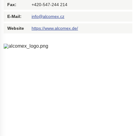
Fax:
+420-547-244 214
Bohrgeräte für die Öl- und Gasförderung
E-Mail:
info@alcomex.cz
Tumbl Trak Schwingboden
Easyrig Kamera-Stative
Website
https://www.alcomex.de/
Feal Rampensystem
Polestar 2 Fahrwerksfedern
Öhlins Motorrad-Federn