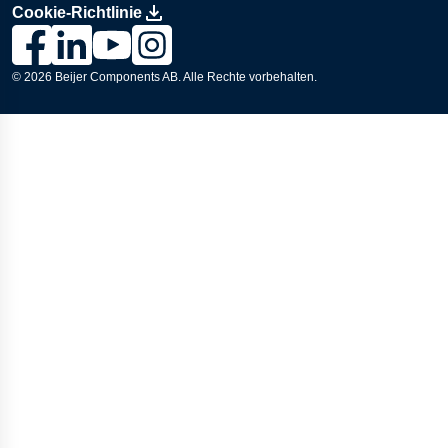
Cookie-Richtlinie
Link zur Lesjöfors-Seite auf Facebook., Opens in a new wind
Link zur Lesjöfors-Seite auf LinkedIn., Opens in a new
Link zum Lesjöfors-Kanal auf YouTube., Opens i
Link zur Lesjöfors-Seite auf Instagram., Op
© 2026
Beijer Components AB
. Alle Rechte vorbehalten.