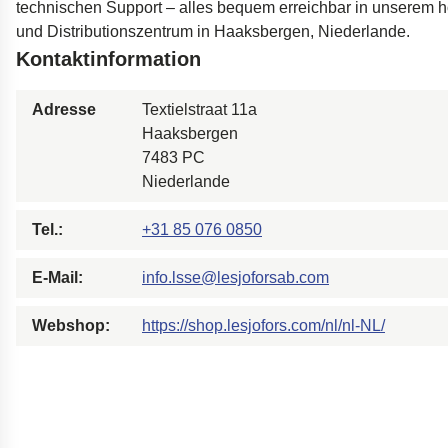
technischen Support – alles bequem erreichbar in unserem 
Dämpfer für die Öres
und Distributionszentrum in Haaksbergen, Niederlande.
Bohrgeräte für die Öl
Kontaktinformation
Tumbl Trak Schwing
Adresse
Textielstraat 11a
Easyrig Kamera-Stati
Haaksbergen
Feal Rampensystem
7483 PC
Polestar 2 Fahrwerks
Niederlande
Öhlins Motorrad-Fede
Tel.:
+31 85 076 0850
E-Mail:
info.lsse@lesjoforsab.com
Webshop:
https://shop.lesjofors.com/nl/nl-NL/