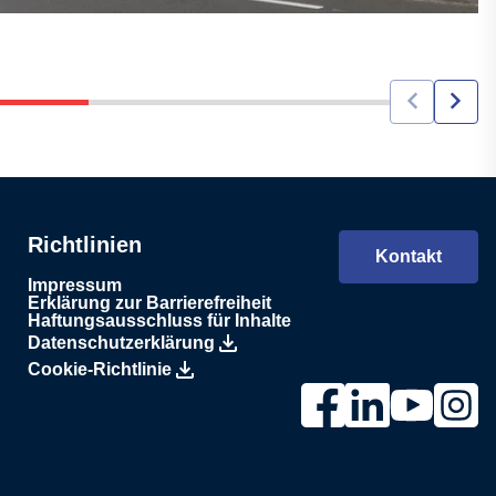
Richtlinien
Kontakt
Impressum
Erklärung zur Barrierefreiheit
Haftungsausschluss für Inhalte
Datenschutzerklärung
Cookie-Richtlinie
Link zur Lesjöfors-Seit
Link zur Lesjöfors
Link zum Les
Link zu