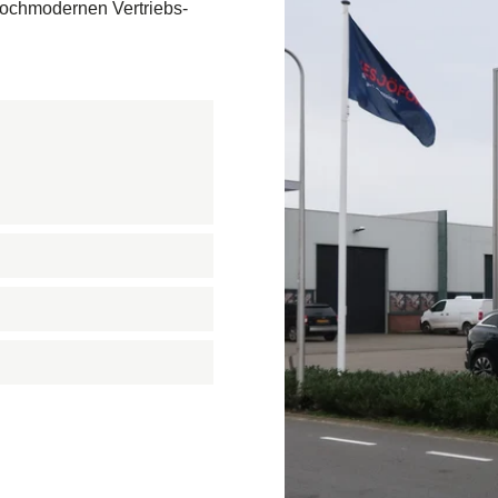
hochmodernen Vertriebs-
undbrücke
- und Gasförderung
boden
ve
federn
rn