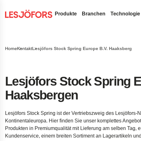
Produkte
Branchen
Technologie
Drahtfedern & Drahtbiegeteile
Medizintechnik
Konstrukt
Durchsuchen Sie unsere Website nach Inhalten
Druckfedern
Flachfedern
Automotive Aftermark
Federn-Te
Home
Kontakt
Lesjöfors Stock Spring Europe B.V. Haaksberg
Suche
Zugfedern
Rollfedern
Gasfedern
OEM-Autoteile
FAQ
Schlauch-Dichtungsfedern aus 
Triebfedern
Gasdruckfedern
Metallförderbänder
Luft- und Raumfahrt
Innovatio
Drehstabfedern
Flachspiralfedern
Dynamische Gasdruckfedern
Stanz- und Biegeteile
Verteidigung
Servicele
Lesjöfors Stock Spring 
Drehfedern
Blockierbare Gasdruckfedern
Buchsen
Standardfedern
Hydraulik
Insights
Haaksbergen
Wellenfedern
NitroSprings
Sicherungsringe
Torfedern
Elektronik
Drahtbiegeteile
Edelstahl-Gasdruckfedern
Tiefziehteile
Energie
Lesjöfors Stock Spring ist der Vertriebszweig des Lesjöfors-
Drahtringe
Gaszugfedern
Tellerfedern
Kundenreferenzen
Kontinentaleuropa. Hier finden Sie unser komplettes Angebot
Gewellte Federscheiben
Fahrwerkstechnik fü
Produkten in Premiumqualität mit Lieferung am selben Tag, 
Kundenservice, einem breiten Sortiment an Lagerartikeln un
Stanzteile
Fahrwerksfedern für 