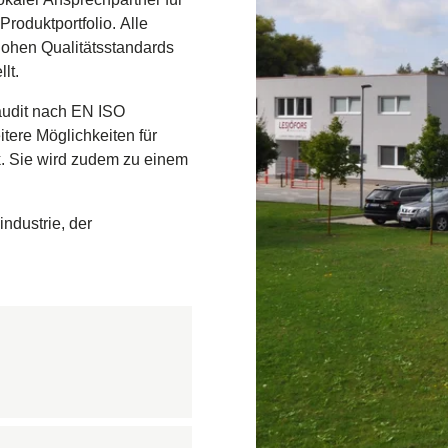
undbrücke
roduktportfolio. Alle
ohen Qualitätsstandards
- und Gasförderung
lt.
boden
audit nach EN ISO
ve
tere Möglichkeiten für
. Sie wird zudem zu einem
federn
rn
ndustrie, der