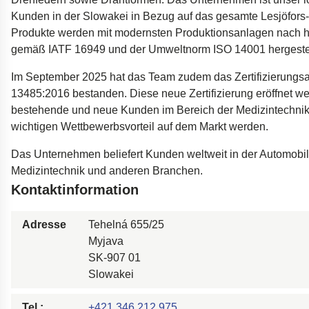
Dämpfer für die Öres
Kunden in der Slowakei in Bezug auf das gesamte Lesjöfors-P
Produkte werden mit modernsten Produktionsanlagen nach h
Bohrgeräte für die Öl
gemäß IATF 16949 und der Umweltnorm ISO 14001 hergestel
Tumbl Trak Schwing
Im September 2025 hat das Team zudem das Zertifizierungs
Easyrig Kamera-Stati
13485:2016 bestanden. Diese neue Zertifizierung eröffnet wei
Feal Rampensystem
bestehende und neue Kunden im Bereich der Medizintechnik
Polestar 2 Fahrwerks
wichtigen Wettbewerbsvorteil auf dem Markt werden.
Öhlins Motorrad-Fede
Das Unternehmen beliefert Kunden weltweit in der Automobili
Medizintechnik und anderen Branchen.
Kontaktinformation
Adresse
Tehelná 655/25
Myjava
SK-907 01
Slowakei
Tel.:
+421 346 212 975