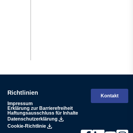
Richtlinien
Kontakt
Impressum
Erklärung zur Barrierefreiheit
Haftungsausschluss für Inhalte
Datenschutzerklärung
Cookie-Richtlinie
Link zur Lesjöfors-Seit
Link zur Lesjöfors
Link zum Les
Link zu