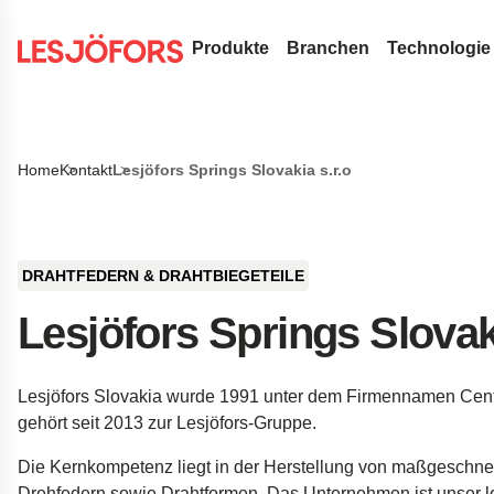
Produkte
Branchen
Technologie
Drahtfedern & Drahtbiegeteile
Medizintechnik
Konstrukt
Durchsuchen Sie unsere Website nach Inhalten
Druckfedern
Flachfedern
Automotive Aftermark
Federn-Te
Home
Kontakt
Lesjöfors Springs Slovakia s.r.o
Suche
Zugfedern
Rollfedern
Gasfedern
OEM-Autoteile
FAQ
Schlauch-Dichtungsfedern aus 
Triebfedern
Gasdruckfedern
Metallförderbänder
Luft- und Raumfahrt
Innovatio
Drehstabfedern
Flachspiralfedern
Dynamische Gasdruckfedern
Stanz- und Biegeteile
Verteidigung
Servicele
DRAHTFEDERN & DRAHTBIEGETEILE
Drehfedern
Blockierbare Gasdruckfedern
Buchsen
Standardfedern
Hydraulik
Insights
Lesjöfors Springs Slovaki
Wellenfedern
NitroSprings
Sicherungsringe
Torfedern
Elektronik
Drahtbiegeteile
Edelstahl-Gasdruckfedern
Tiefziehteile
Energie
Lesjöfors Slovakia wurde 1991 unter dem Firmennamen Cen
Drahtringe
Gaszugfedern
Tellerfedern
Kundenreferenzen
gehört seit 2013 zur Lesjöfors-Gruppe.
Gewellte Federscheiben
Fahrwerkstechnik fü
Die Kernkompetenz liegt in der Herstellung von maßgeschne
Stanzteile
Fahrwerksfedern für 
Drehfedern sowie Drahtformen. Das Unternehmen ist unser lo