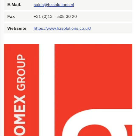
E-Mail:
sales@hzsolutions.nl
Bohrgeräte für die Öl- und Gasförderung
Fax
+31 (0)13 – 505 30 20
Tumbl Trak Schwingboden
Easyrig Kamera-Stative
Webseite
https://www.hzsolutions.co.uk/
Feal Rampensystem
Polestar 2 Fahrwerksfedern
Öhlins Motorrad-Federn