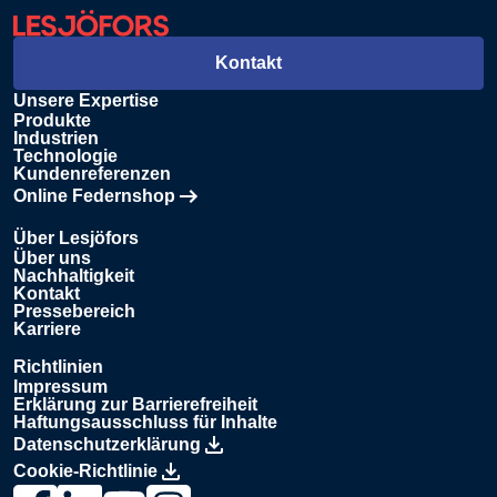
Kontakt
Unsere Expertise
Produkte
Industrien
Technologie
Kundenreferenzen
Online Federnshop
Öffnet in einem neuen Tab
Über Lesjöfors
Über uns
Nachhaltigkeit
Kontakt
Pressebereich
Karriere
Richtlinien
Impressum
Erklärung zur Barrierefreiheit
Haftungsausschluss für Inhalte
Datenschutzerklärung
Cookie-Richtlinie
Link zur Lesjöfors-Seite auf Facebook., Opens in a new wind
Link zur Lesjöfors-Seite auf LinkedIn., Opens in a new
Link zum Lesjöfors-Kanal auf YouTube., Opens i
Link zur Lesjöfors-Seite auf Instagram., Op