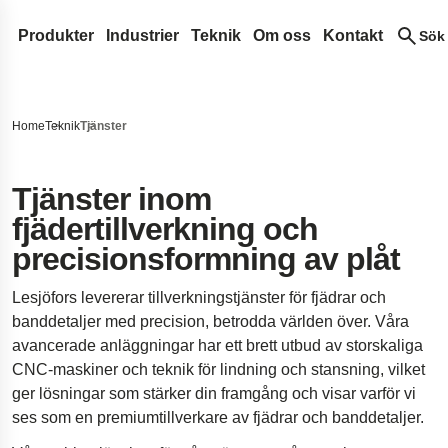
Produkter
Industrier
Teknik
Om oss
Kontakt
Sök
Spiralfjädrar & tråddetaljer
Medicinteknik
Designutveckling
Lesjöfors
Sök på vår sida
Tryckfjädrar
Bladfjädrar
Automotive Eftermarknad
Fjäderterminologi
Förvärv
Historia
Home
Teknik
Tjänster
Dragfjädrar
Konstantkraftfjädrar
Gasfjädrar
Automotive OEM
Vanliga frågor
Vårt nätverk
Hållbarhet
Sök
Strumpebandsfjädrar
Drivfjädrar
Tryckande gasfjädrar
Transportband
Flygindustri
Innovation
Karriär
Tjänster inom
fjädertillverkning och
Torsionsstavar
Klockfjädrar
Dynamiska gasfjädrar
Bandddetaljer
Försvar
Tjänster
Nyheter
precisionsformning av plåt
Vridfjädrar
Låsbara gasfjädrar
Bussningar
Standardfjädrar
Hydraulik
Insights
Mässor
Vågfjädrar
NitroSprings
Låsringar
Dörrfjädrar
Elektronik
Certifikat
Lesjöfors levererar tillverkningstjänster för fjädrar och
Tråddetaljer
Gasfjädrar i rostfritt stål
Djupdragna detaljer
Energi
Legal and Compliance
banddetaljer med precision, betrodda världen över. Våra
avancerade anläggningar har ett brett utbud av storskaliga
Trådringar
Dragande gasfjädrar
Tallriksfjädrar
Kundcase
Legal Notice
Kvalitet
CNC-maskiner och teknik för lindning och stansning, vilket
Vågbrickor
Landningsställ för rymdfarkoster
Accessibility Statemen
ger lösningar som stärker din framgång och visar varför vi
Stansade metallkomponenter
Fjädring i pickupbilar
Content Disclaimer
ses som en premiumtillverkare av fjädrar och banddetaljer.
Dämpare till bro