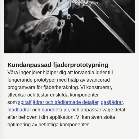
Kundanpassad fjäderprototypning
Våra ingenjörer hjälper dig att förvandla idéer till
fungerande prototyper med hjälp av avancerad
programvara för fjäderberäkning. Vi konstruerar,
tillverkar och testar enskilda komponenter,
som
spiralfjädrar och trådformade detaljer
,
gasfjädrar
,
bladfjädrar
och
banddetaljer
, och anpassar varje detalj
efter behoven i din applikation. Vi kan även stötta
optimering av befintliga komponenter.