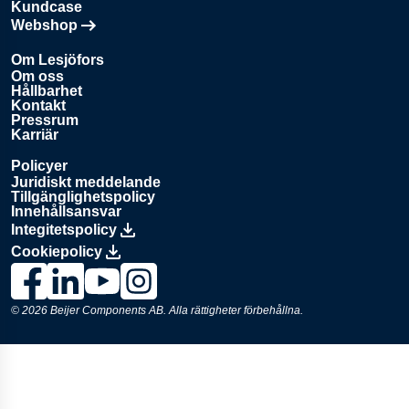
Kundcase
Webshop
Öppnas i en ny flik
Om Lesjöfors
Om oss
Hållbarhet
Kontakt
Pressrum
Karriär
Policyer
Juridiskt meddelande
Tillgänglighetspolicy
Innehållsansvar
Integitetspolicy
Cookiepolicy
Länk till Lesjöfors på Facebook., Opens in a new window
Länk till Lesjöfors på LinkedIn., Opens in a new window
Länk till Lesjöfors på YouTube., Opens in a new 
Länk till Lesjöfors på Instagram., Opens in 
© 2026
Beijer Components AB
. Alla rättigheter förbehållna.