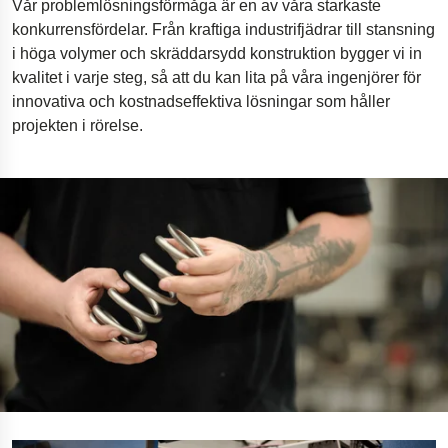
Vår problemlösningsförmåga är en av våra starkaste
Borrutrustning för olja och gas
konkurrensfördelar. Från kraftiga industrifjädrar till stansning
i höga volymer och skräddarsydd konstruktion bygger vi in
Fjädring i motorcyklar
kvalitet i varje steg, så att du kan lita på våra ingenjörer för
Innovativa bilfjädrar
innovativa och kostnadseffektiva lösningar som håller
Gymnastikgolv
projekten i rörelse.
Innovativ tillgänglighetsramp
Ergonomiska kamerariggar