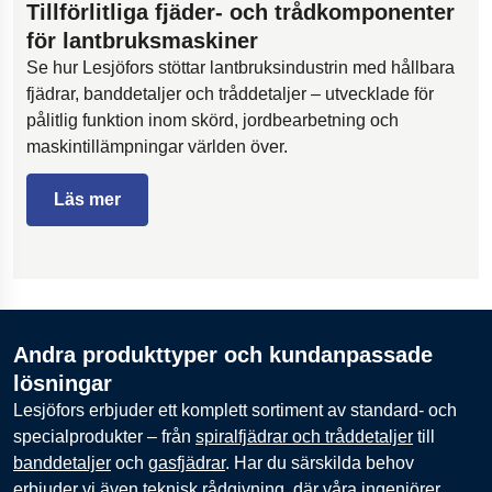
Tillförlitliga fjäder- och trådkomponenter
för lantbruksmaskiner
Se hur Lesjöfors stöttar lantbruksindustrin med hållbara
fjädrar, banddetaljer och tråddetaljer – utvecklade för
pålitlig funktion inom skörd, jordbearbetning och
maskintillämpningar världen över.
Läs mer
Andra produkttyper och kundanpassade
lösningar
Lesjöfors erbjuder ett komplett sortiment av standard- och
specialprodukter – från
spiralfjädrar och tråddetaljer
till
banddetaljer
och
gasfjädrar
. Har du särskilda behov
erbjuder vi även teknisk rådgivning, där våra ingenjörer