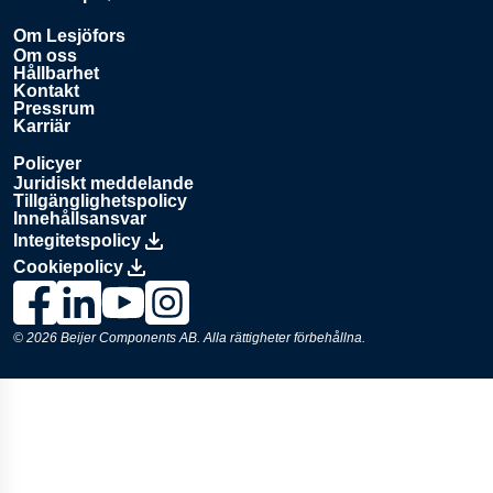
Öppnas i en ny flik
Om Lesjöfors
Om oss
Hållbarhet
Kontakt
Pressrum
Karriär
Policyer
Juridiskt meddelande
Tillgänglighetspolicy
Innehållsansvar
Integitetspolicy
Cookiepolicy
Länk till Lesjöfors på Facebook., Opens in a new window
Länk till Lesjöfors på LinkedIn., Opens in a new window
Länk till Lesjöfors på YouTube., Opens in a new 
Länk till Lesjöfors på Instagram., Opens in 
© 2026
Beijer Components AB
. Alla rättigheter förbehållna.