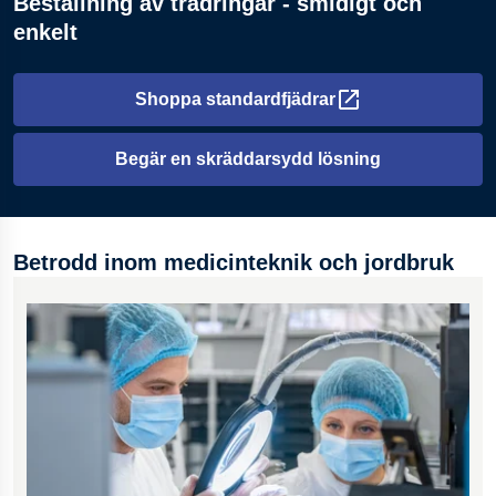
Beställning av trådringar - smidigt och
enkelt
Shoppa standardfjädrar
Öppnas i en ny flik
Begär en skräddarsydd lösning
Betrodd inom medicinteknik och jordbruk