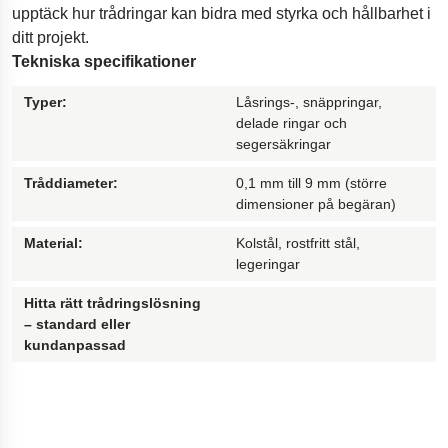
upptäck hur trådringar kan bidra med styrka och hållbarhet i
Borrutrustning för olja och gas
ditt projekt.
Fjädring i motorcyklar
Tekniska specifikationer
Innovativa bilfjädrar
Typer:
Låsrings-, snäppringar,
Gymnastikgolv
delade ringar och
segersäkringar
Innovativ tillgänglighetsramp
Tråddiameter:
0,1 mm till 9 mm (större
Ergonomiska kamerariggar
dimensioner på begäran)
Material:
Kolstål, rostfritt stål,
legeringar
Hitta rätt trådringslösning
– standard eller
kundanpassad