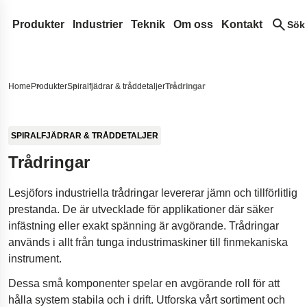
Produkter
Industrier
Teknik
Om oss
Kontakt
Sök
Spiralfjädrar & tråddetaljer
Medicinteknik
Designutveckling
Lesjöfors
Sök på vår sida
Tryckfjädrar
Bladfjädrar
Automotive Eftermarknad
Fjäderterminologi
Förvärv
Historia
Home
Produkter
Spiralfjädrar & tråddetaljer
Trådringar
Dragfjädrar
Konstantkraftfjädrar
Gasfjädrar
Automotive OEM
Vanliga frågor
Vårt nätverk
Hållbarhet
Sök
Strumpebandsfjädrar
Drivfjädrar
Tryckande gasfjädrar
Transportband
Flygindustri
Innovation
Karriär
SPIRALFJÄDRAR & TRÅDDETALJER
Torsionsstavar
Klockfjädrar
Dynamiska gasfjädrar
Bandddetaljer
Försvar
Tjänster
Nyheter
Trådringar
Vridfjädrar
Låsbara gasfjädrar
Bussningar
Standardfjädrar
Hydraulik
Insights
Mässor
Lesjöfors industriella trådringar levererar jämn och tillförlitlig
Vågfjädrar
NitroSprings
Låsringar
Dörrfjädrar
Elektronik
Certifikat
prestanda. De är utvecklade för applikationer där säker
Tråddetaljer
Gasfjädrar i rostfritt stål
Djupdragna detaljer
Energi
Legal and Compliance
infästning eller exakt spänning är avgörande. Trådringar
Trådringar
Dragande gasfjädrar
Tallriksfjädrar
Kundcase
Legal Notice
Kvalitet
används i allt från tunga industrimaskiner till finmekaniska
instrument.
Vågbrickor
Landningsställ för rymdfarkoster
Accessibility Statemen
Stansade metallkomponenter
Fjädring i pickupbilar
Content Disclaimer
Dessa små komponenter spelar en avgörande roll för att
hålla system stabila och i drift. Utforska vårt sortiment och
Dämpare till bro