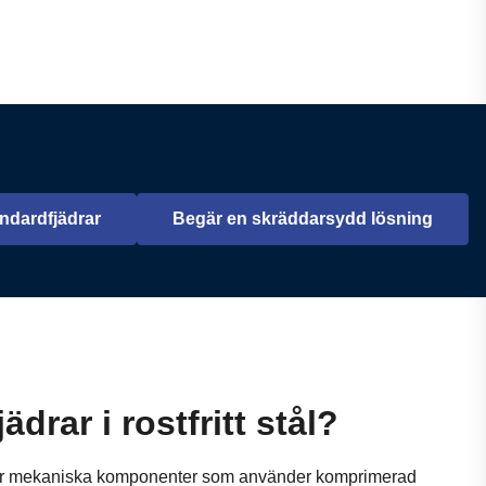
ndardfjädrar
Begär en skräddarsydd lösning
Öppnas i en ny flik
ädrar i rostfritt stål?
tål är mekaniska komponenter som använder komprimerad