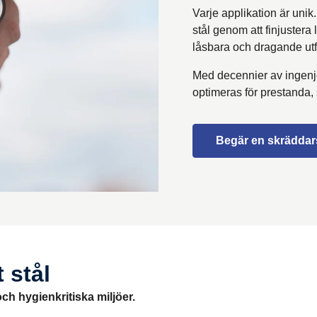
Varje applikation är unik.
stål genom att finjustera
låsbara och dragande utf
Med decennier av ingenjör
optimeras för prestanda, 
Begär en skräddar
t stål
och hygienkritiska miljöer.