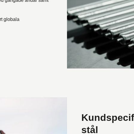
 med gängade ändar samt
rt globala
Kundspecifi
stål