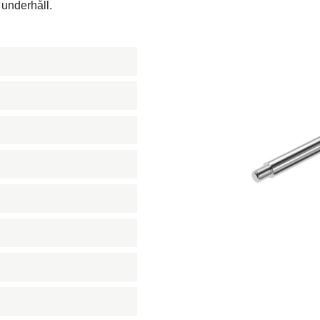
 underhåll.
ja och gas
r
hetsramp
riggar