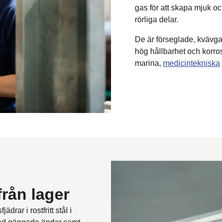
gas för att skapa mjuk och
rörliga delar.
De är förseglade, kvävgas
hög hållbarhet och korro
marina,
medicintekniska
 från lager
drar i rostfritt stål i