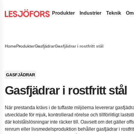
Produkter
Industrier
Teknik
Om
Spiralfjädrar & tråddetaljer
Medicinteknik
Designut
Sök på vår sida
Tryckfjädrar
Bladfjädrar
Automotive Efterma
Fjäderter
Home
Produkter
Gasfjädrar
Gasfjädrar i rostfritt stål
Sök
Dragfjädrar
Konstantkraftfjädrar
Gasfjädrar
Automotive OEM
Vanliga f
Strumpebandsfjädrar
Drivfjädrar
Tryckande gasfjädrar
Transportband
Flygindustri
Innovati
Torsionsstavar
Klockfjädrar
Dynamiska gasfjädrar
Bandddetaljer
Försvar
Tjänster
GASFJÄDRAR
Vridfjädrar
Låsbara gasfjädrar
Bussningar
Standardfjädrar
Hydraulik
Insights
Gasfjädrar i rostfritt stål
Vågfjädrar
NitroSprings
Låsringar
Dörrfjädrar
Elektronik
Tråddetaljer
Gasfjädrar i rostfritt stål
Djupdragna detaljer
Energi
När prestanda krävs i de tuffaste miljöerna levererar gasfjädrar i
Trådringar
Dragande gasfjädrar
Tallriksfjädrar
Kundcase
utvecklade för mjuk, kontrollerad rörelse och tillförlitligt last
Vågbrickor
Landningsställ för r
där kolstålslösningar inte räcker till. Oavsett om det gäller off
renrum eller livsmedelsproduktion behåller gasfjädrar i rostfrit
Stansade metallkomponenter
Fjädring i pickupbilar