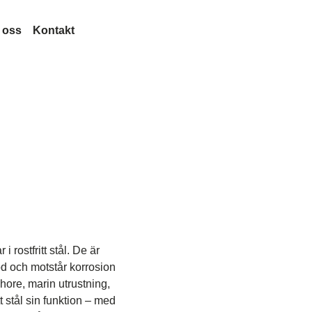
 oss
Kontakt
veckling
Lesjöfors
rknad
minologi
Förvärv
Historia
rågor
Vårt nätverk
Hållbarhet
on
Karriär
Nyheter
Mässor
Certifikat
Legal and Compliance
 rostfritt stål. De är
Legal Notice
Kvalitet
stöd och motstår korrosion
ymdfarkoster
Accessibility Statement
shore, marin utrustning,
t stål sin funktion – med
Content Disclaimer