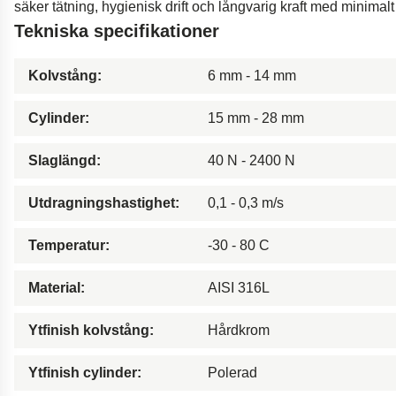
säker tätning, hygienisk drift och långvarig kraft med minimalt
Dämpare till bro
Tekniska specifikationer
Borrutrustning för ol
Fjädring i motorcykla
Kolvstång:
6 mm - 14 mm
Innovativa bilfjädrar
Cylinder:
15 mm - 28 mm
Gymnastikgolv
Innovativ tillgänglig
Slaglängd:
40 N - 2400 N
Ergonomiska kamera
Utdragningshastighet:
0,1 - 0,3 m/s
Temperatur:
-30 - 80 C
Material:
AISI 316L
Ytfinish kolvstång:
Hårdkrom
Ytfinish cylinder:
Polerad