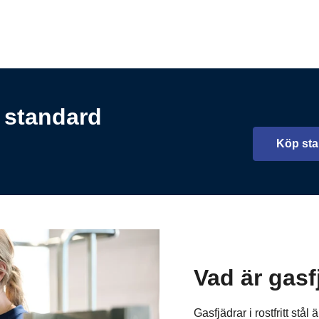
– standard
Köp sta
Vad är gasfj
Gasfjädrar i rostfritt s