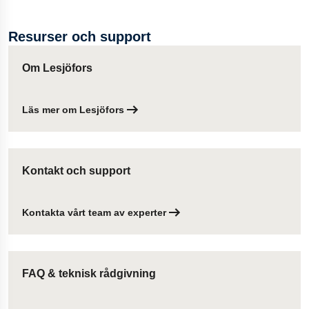
Absolut. Vårt team erbjuder rådgivande konstruktionsstöd
och prototypframtagning, så att dina trådformade detaljer
Resurser och support
uppfyller exakta krav på passform och funktion, även för de
mest krävande applikationerna.
Om Lesjöfors
Läs mer om Lesjöfors
Kontakt och support
Kontakta vårt team av experter
FAQ & teknisk rådgivning