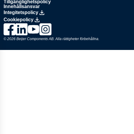
Tillgänglighetspolicy
Innehållsansvar
Integitetspolicy
Cookiepolicy
Länk till Lesjöfors på Facebook., Opens in a new window
Länk till Lesjöfors på LinkedIn., Opens in a new window
Länk till Lesjöfors på YouTube., Opens in a new 
Länk till Lesjöfors på Instagram., Opens in 
© 2026
Beijer Components AB
. Alla rättigheter förbehållna.