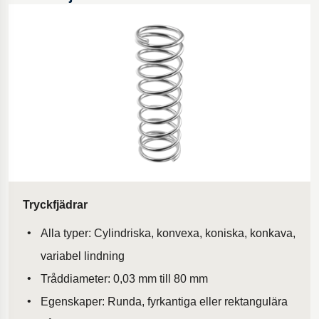
Borrutrustning för olja och gas
Fjädring i motorcyklar
Innovativa bilfjädrar
Gymnastikgolv
Innovativ tillgänglighetsramp
Ergonomiska kamerariggar
Tryckfjädrar
Alla typer: Cylindriska, konvexa, koniska, konkava,
variabel lindning
Tråddiameter: 0,03 mm till 80 mm
Egenskaper: Runda, fyrkantiga eller rektangulära