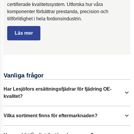
certifierade kvalitetssystem. Utforska hur våra
komponenter förbättrar prestanda, precision och
tillförlitlighet i hela fordonsindustrin.
Läs mer
Vanliga frågor
Har Lesjöfors ersättningsfjädrar för fjädring OE-
Fäll ut innehåll
kvalitet?
Ja. Lesjöfors fjädrar för eftermarknaden har matchande OE-
Vilka sortiment finns för eftermarknaden?
Fäll ut innehåll
kvalitet och följer strikta, reviderade processer som liknar
dem som används vid OEM-leveranser.