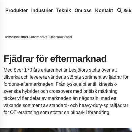
Produkter
Industrier
Teknik
Om oss
Kontakt
Sök
Spiralfjädrar & tråddetaljer
Medicinteknik
Designutveckling
Lesjöfors
Sök på vår sida
Tryckfjädrar
Bladfjädrar
Automotive Eftermarknad
Fjäderterminologi
Förvärv
Historia
Home
Industrier
Automotive Eftermarknad
Dragfjädrar
Konstantkraftfjädrar
Gasfjädrar
Automotive OEM
Vanliga frågor
Vårt nätverk
Hållbarhet
Sök
Strumpebandsfjädrar
Drivfjädrar
Tryckande gasfjädrar
Transportband
Flygindustri
Innovation
Karriär
Fjädrar för eftermarknad
Torsionsstavar
Klockfjädrar
Dynamiska gasfjädrar
Bandddetaljer
Försvar
Tjänster
Nyheter
Med över 170 års erfarenhet är Lesjöfors stolta över att
Vridfjädrar
Låsbara gasfjädrar
Bussningar
Standardfjädrar
Hydraulik
Insights
Mässor
tillverka och leverera världens största sortiment av fjädrar för
Vågfjädrar
NitroSprings
Låsringar
Dörrfjädrar
Elektronik
Certifikat
fordons-eftermarknaden. Från tyska elbilar till kinesisk-
svenska hybrider och crossovers med brittisk märkning
Tråddetaljer
Gasfjädrar i rostfritt stål
Djupdragna detaljer
Energi
Legal and Compliance
täcker vi fler delar av marknaden än någonsin, med ett
Trådringar
Dragande gasfjädrar
Tallriksfjädrar
Kundcase
Legal Notice
Kvalitet
växande sortiment av standard- och heavy-duty-spiralfjädrar
Vågbrickor
Landningsställ för rymdfarkoster
Accessibility Statemen
för OE-ersättning som stöttar en bilpark i förändring.
Stansade metallkomponenter
Fjädring i pickupbilar
Content Disclaimer
Dämpare till bro