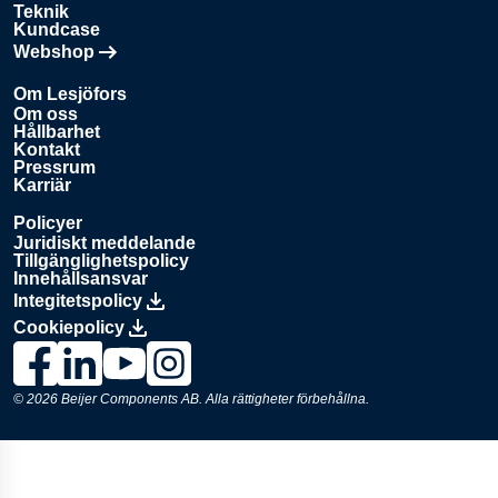
Teknik
Kundcase
Webshop
Öppnas i en ny flik
Om Lesjöfors
Om oss
Hållbarhet
Kontakt
Pressrum
Karriär
Policyer
Juridiskt meddelande
Tillgänglighetspolicy
Innehållsansvar
Integitetspolicy
Cookiepolicy
Länk till Lesjöfors på Facebook., Opens in a new window
Länk till Lesjöfors på LinkedIn., Opens in a new window
Länk till Lesjöfors på YouTube., Opens in a new 
Länk till Lesjöfors på Instagram., Opens in 
© 2026
Beijer Components AB
. Alla rättigheter förbehållna.