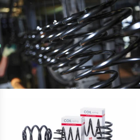
Borrutrustning för olja och gas
Fjädring i motorcyklar
Innovativa bilfjädrar
Gymnastikgolv
Innovativ tillgänglighetsramp
Ergonomiska kamerariggar