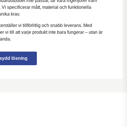
dardutbudet inte passar, tar våra ingenjörer fram
Vi specificerar mått, material och funktionella
unika krav.
rställer vi tillförlitlig och snabb leverans. Med
r vi till att varje produkt inte bara fungerar – utan är
tanda.
sydd lösning