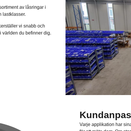
ortiment av låsringar i
h lastklasser.
kerställer vi snabb och
 i världen du befinner dig.
Kundanpass
Varje applikation har si