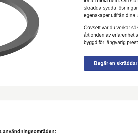
för att möta dem. Om stan
skräddarsydda lösningar. 
egenskaper utifrån dina 
Oavsett var du verkar säke
årtionden av erfarenhet se
byggd för långvarig pres
Begär en skräddar
fika användningsområden: