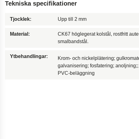
Tekniska specifikationer
Dämpare till bro
Borrutrustning för ol
Tjocklek:
Upp till 2 mm
Fjädring i motorcykla
Material:
CK67 höglegerat kolstål, rostfritt aute
Innovativa bilfjädrar
smalbandstål.
Gymnastikgolv
Innovativ tillgänglig
Ytbehandlingar:
Krom- och nickelplätering; gulkromat
Ergonomiska kamera
galvanisering; fosfatering; anoljning;
PVC-beläggning