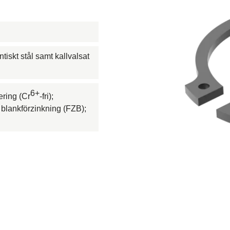
ja och gas
r
ntiskt stål samt kallvalsat
hetsramp
6+
ering (Cr
-fri);
riggar
; blankförzinkning (FZB);