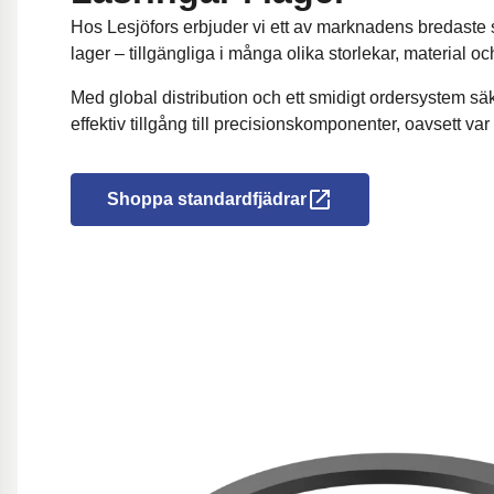
Hos Lesjöfors erbjuder vi ett av marknadens bredaste s
lager – tillgängliga i många olika storlekar, material oc
Med global distribution och ett smidigt ordersystem sä
effektiv tillgång till precisionskomponenter, oavsett var
Shoppa standardfjädrar
Öppnas i en ny flik