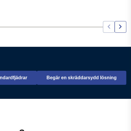
ndardfjädrar
Begär en skräddarsydd lösning
Öppnas i en ny flik