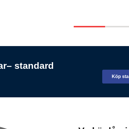
gar– standard
Köp sta