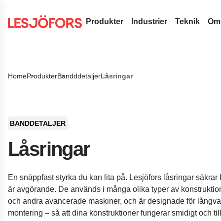
Produkter
Industrier
Teknik
Om
Spiralfjädrar & tråddetaljer
Medicinteknik
Designut
Sök på vår sida
Tryckfjädrar
Bladfjädrar
Automotive Efterma
Fjäderter
Home
Produkter
Bandddetaljer
Låsringar
Sök
Dragfjädrar
Konstantkraftfjädrar
Gasfjädrar
Automotive OEM
Vanliga f
Strumpebandsfjädrar
Drivfjädrar
Tryckande gasfjädrar
Transportband
Flygindustri
Innovati
Torsionsstavar
Klockfjädrar
Dynamiska gasfjädrar
Bandddetaljer
Försvar
Tjänster
BANDDETALJER
Vridfjädrar
Låsbara gasfjädrar
Bussningar
Standardfjädrar
Hydraulik
Insights
Låsringar
Vågfjädrar
NitroSprings
Låsringar
Dörrfjädrar
Elektronik
Tråddetaljer
Gasfjädrar i rostfritt stål
Djupdragna detaljer
Energi
En snäppfast styrka du kan lita på. Lesjöfors låsringar säkra
Trådringar
Dragande gasfjädrar
Tallriksfjädrar
Kundcase
är avgörande. De används i många olika typer av konstruktio
Vågbrickor
Landningsställ för r
och andra avancerade maskiner, och är designade för långva
montering – så att dina konstruktioner fungerar smidigt och tillfö
Stansade metallkomponenter
Fjädring i pickupbilar