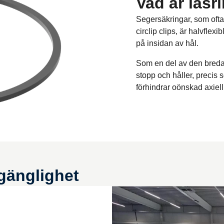
Vad är låsr
Segersäkringar, som ofta 
circlip clips, är halvflex
på insidan av hål.
Som en del av den breda
stopp och håller, precis
förhindrar oönskad axiell 
lgänglighet