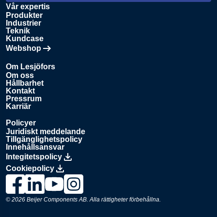
Vår expertis
Produkter
Industrier
Teknik
Kundcase
Webshop
Öppnas i en ny flik
Om Lesjöfors
Om oss
Hållbarhet
Kontakt
Pressrum
Karriär
Policyer
Juridiskt meddelande
Tillgänglighetspolicy
Innehållsansvar
Integitetspolicy
Cookiepolicy
Länk till Lesjöfors på Facebook., Opens in a new window
Länk till Lesjöfors på LinkedIn., Opens in a new window
Länk till Lesjöfors på YouTube., Opens in a new 
Länk till Lesjöfors på Instagram., Opens in 
© 2026
Beijer Components AB
. Alla rättigheter förbehållna.