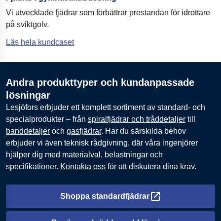
Vi utvecklade fjädrar som förbättrar prestandan för idrottare
på sviktgolv.
Läs hela kundcaset
Andra produkttyper och kundanpassade
lösningar
Lesjöfors erbjuder ett komplett sortiment av standard- och
specialprodukter – från
spiralfjädrar och tråddetaljer
till
banddetaljer
och
gasfjädrar
. Har du särskilda behov
erbjuder vi även teknisk rådgivning, där våra ingenjörer
hjälper dig med materialval, belastningar och
specifikationer.
Kontakta oss
för att diskutera dina krav.
Shoppa standardfjädrar
Öppnas i en ny flik