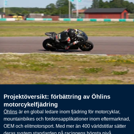
Borrutrustning för olja och gas
Fjädring i motorcyklar
Innovativa bilfjädrar
Gymnastikgolv
Innovativ tillgänglighetsramp
Ergonomiska kamerariggar
Projektöversikt: förbättring av Öhlins
motorcykelfjädring
Öhlins
är en global ledare inom fjädring för motorcyklar,
mountainbikes och fordonsapplikationer inom eftermarknad,
OEM och elitmotorsport. Med mer än 400 världstitlar sätter
deras system standarden på racingens högsta nivå.