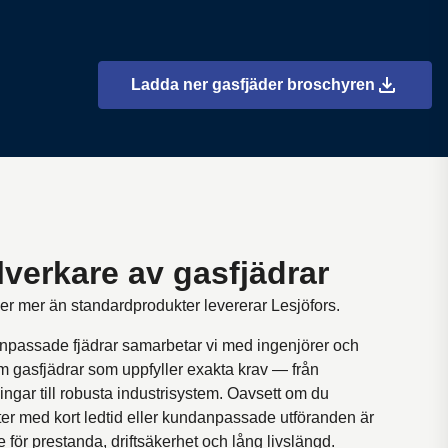
Ladda ner gasfjäder broschyren
lverkare av gasfjädrar
ver mer än standardprodukter levererar Lesjöfors.
npassade fjädrar samarbetar vi med ingenjörer och
am gasfjädrar som uppfyller exakta krav — från
ngar till robusta industrisystem. Oavsett om du
r med kort ledtid eller kundanpassade utföranden är
 för prestanda, driftsäkerhet och lång livslängd.