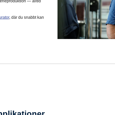
serieproduktion — alltid
rator
, där du snabbt kan
ga industriella lösningar
pplikationer