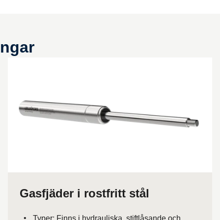
ja och gas
r
ingar
hetsramp
riggar
Gasfjäder i rostfritt stål
Typer: Finns i hydrauliska, stiftlåsande och