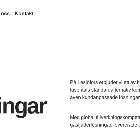
 oss
Kontakt
veckling
Lesjöfors
rknad
minologi
Förvärv
Historia
rågor
Vårt nätverk
Hållbarhet
on
Karriär
Nyheter
På Lesjöfors erbjuder vi ett av
Mässor
tusentals standardalternativ ko
ingar
Certifikat
även kundanpassade lösningar fr
Legal and Compliance
Legal Notice
Kvalitet
Med global tillverkningskompetens
gasfjäderlösningar, levererade t
ymdfarkoster
Accessibility Statement
Content Disclaimer