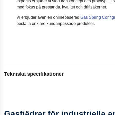
expertis erbjuder vi stöd från koncept och prototyp till 
med fokus på prestanda, kvalitet och driftsäkerhet.
Vi erbjuder även en onlinebaserad
Gas Spring Configu
beställa enklare kundanpassade produkter.
Tekniska specifikationer
Fäll ut innehåll
Teknisk support för applikationskonstruktion
Flera produktionsorter och bred specialistkompetens
Största sortimentet av gasfjädrar, från mikro 4 mm till krafti
Gasfjädrar för industriella a