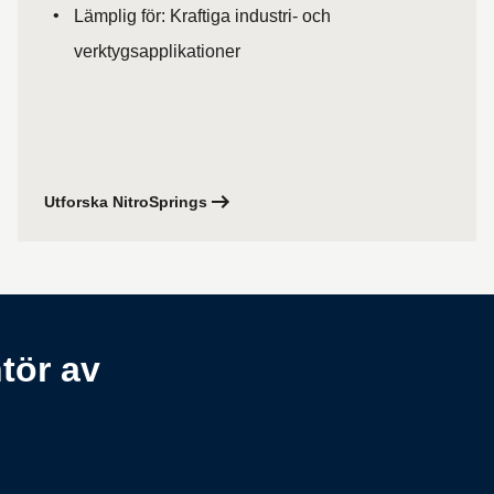
Lämplig för: Kraftiga industri- och
verktygsapplikationer
Utforska NitroSprings
tör av