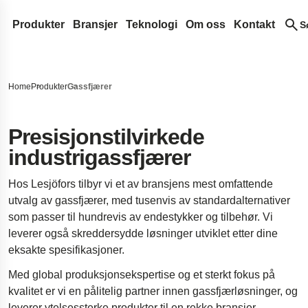
Produkter
Bransjer
Teknologi
Om oss
Kontakt
S
Spiralfjærer og tråddetaljer
Medisinsk teknologi
Design og utvikling
Lesjöfors
Søk på nettstedet vårt etter innhold
Trykkfjær
Flate fjærer
Ettermarked for bil
Fjærterminologi
Vårt nettverk
Historie
Home
Produkter
Gassfjærer
Strekkfjærer
Konstantkraftfjærer
Gassfjærer
OEM Bil
Ofte stilte spørsmål
Oppkjøp
Bærekraft
Søk
Garterfjærer
Kraftfjærer
Trykkgassfjærer
Metalltransportbånd
Luft- og romfart
Innovasjon
Karriere
Presisjonstilvirkede
industrigassfjærer
Torsjonsstaver
Spiral-torsjonsfjærer
Dynamic gas springs
Stansede detaljer og komponenter
Forsvar
Tjenester
Nyheter
Vrifjærer
Låsbare gassfjærer
Bøssinger
Standard fjærer
Hydraulikk
Insights
Messer
Hos Lesjöfors tilbyr vi et av bransjens mest omfattende
Bølgefjærer
NitroSprings
Låseringer
Dørfjærer
Elektronikk
Sertifikater
utvalg av gassfjærer, med tusenvis av standardalternativer
som passer til hundrevis av endestykker og tilbehør. Vi
Tråddetaljer
Gassfjærer i rustfritt stål
Dyptrukne deler
Energi
Legal and Complian
leverer også skreddersydde løsninger utviklet etter dine
Trådringer
Trekkende gassfjærer
Skivefjærer
Casestudier
Legal Notice
Kvalitet
eksakte spesifikasjoner.
Bølgefjærer
Landingsstell for romfartøy
Accessibility Statem
Med global produksjonsekspertise og et sterkt fokus på
Stansede deler
Fjærer til lastebilfjæring med høy belastni
Content Disclaimer
kvalitet er vi en pålitelig partner innen gassfjærløsninger, og
Ergonomiske kamerarigger
leverer ytelsessterke produkter til en rekke bransjer.