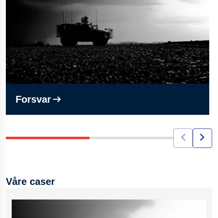
E-handelsløsninger for enkel bestillingende
kundeservice
Teknisk støtte på stedet
Prosjektering med CAD-tegninger
Skreddersydde løsninger tilpasset din applikasjon
Støtte fra salgsteamet med reell produktkunnskap og
Forsvar
teknisk støtte
Lager-, Kanban- og JIT-forsyningssystemer tilpasset
kundens behov
Bredt utvalg av gassfjærer, inkludert variable, rustfrie,
låsbare, trekk- og dempende varianter
Våre caser
Omfattende utvalg og lager av tilbehør, inkludert
endefester, braketter, låserør, beskyttelsesrør og
støvhetter