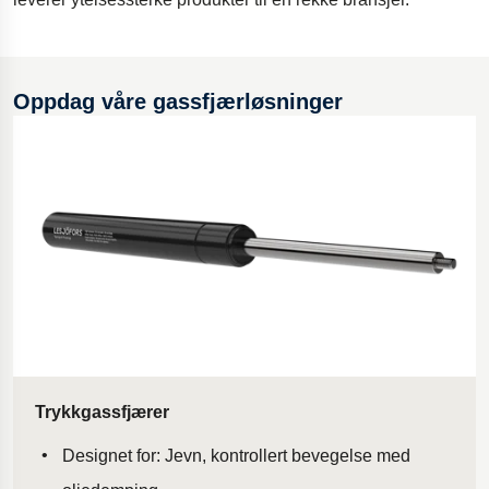
Utstyr for olje- og gassboring
Polestar 2-fjæring
Oppdag våre gassfjærløsninger
Gymgulv for turn
Innovativ tilgjengelighetsrampe
Dempere til Øresundsbroen
Motorsykkelfjæring
Trykkgassfjærer
Designet for: Jevn, kontrollert bevegelse med