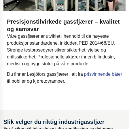
Presisjonstilvirkede gassfjærer – kvalitet
og samsvar
Våre gassfjærer er utviklet i henhold til de høyeste
produksjonsstandardene, inkludert PED 2014/68/EU.
Strenge testprosedyrer sikrer sikkerhet, ytelse og
driftssikkerhet. Profesjonelle aktører innen bilindustri,
medisin og bygg stoler på våre produkter.
Du finner Lesjöfors gassfjærer i alt fra
prisvinnende båter
til bobiler og kjøretøyramper.
Slik velger du riktig industrigassfjær
For å sikre pålitelig ytelse i din applikasjon, er det noen