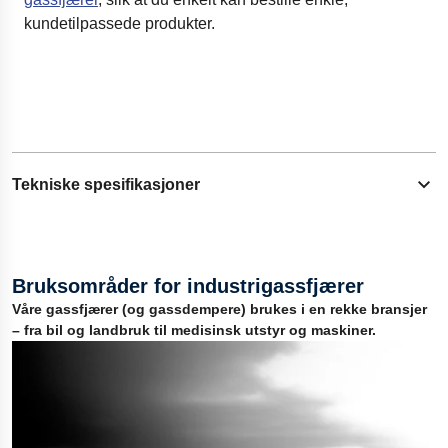
kundetilpassede produkter.
Tekniske spesifikasjoner
Utvid innhold
Teknisk støtte for applikasjonsdesign
Bruksområder for industrigassfjærer
Flere produksjonslokasjoner og bred kompetanse
Våre gassfjærer (og gassdempere) brukes i en rekke bransjer
Størst utvalg av gassfjærer - fra mikro 4 mm til kraftige
– fra bil og landbruk til medisinsk utstyr og maskiner.
industrielle løsninger solutions.
CE-merkede produkter tilgjengelig som samsvarer med
PED 2014/68/EU
Store lokale lager for rask forsendelse og levering