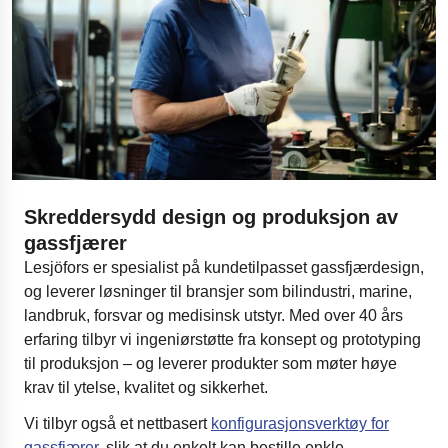
Skreddersydd design og produksjon av
gassfjærer
Lesjöfors er spesialist på kundetilpasset gassfjærdesign,
og leverer løsninger til bransjer som bilindustri, marine,
landbruk, forsvar og medisinsk utstyr. Med over 40 års
erfaring tilbyr vi ingeniørstøtte fra konsept og prototyping
til produksjon – og leverer produkter som møter høye
krav til ytelse, kvalitet og sikkerhet.
Vi tilbyr også et nettbasert
konfigurasjonsverktøy for
gassfjærer
, slik at du enkelt kan bestille enkle,