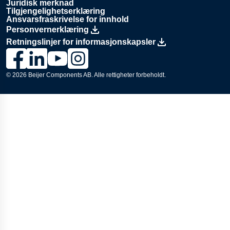
Juridisk merknad
Tilgjengelighetserklæring
Ansvarsfraskrivelse for innhold
Personvernerklæring
Retningslinjer for informasjonskapsler
Lenke til Lesjöfors sin Facebook-side., Opens in a new wind
Lenke til Lesjöfors sin LinkedIn-side., Opens in a new 
Lenke til Lesjöfors sin YouTube-kanal., Opens in
Lenke til Lesjöfors sin Instagram-side., Ope
© 2026
Beijer Components AB
. Alle rettigheter forbeholdt.