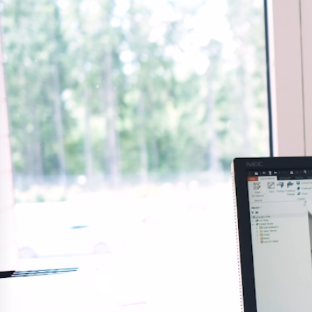
Ergonomiske kamera
Utstyr for olje- og g
Polestar 2-fjæring
Gymgulv for turn
Innovativ tilgjengel
Dempere til Øresund
Motorsykkelfjæring