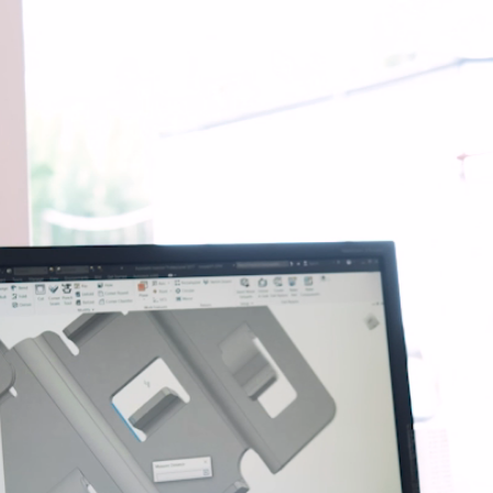
rigger
assboring
ighetsrampe
sbroen