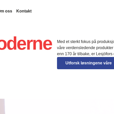
m oss
Kontakt
utvikling
Lesjöfors
Moderne
nologi
Vårt nettverk
Historie
Med et sterkt fokus på produksj
e spørsmål
Oppkjøp
Bærekraft
våre verdensledende produkter y
n
Karriere
enn 170 år tilbake, er Lesjöfors
er
Nyheter
Utforsk løsningene våre 
Messer
Sertifikater
Legal and Compliance
Legal Notice
Kvalitet
mfartøy
Accessibility Statement
æring med høy belastning
Content Disclaimer