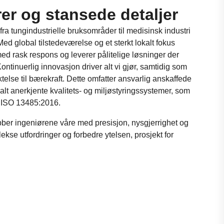
rer og stansede detaljer
ra tungindustrielle bruksområder til medisinsk industri
Med global tilstedeværelse og et sterkt lokalt fokus
ed rask respons og leverer pålitelige løsninger der
ntinuerlig innovasjon driver alt vi gjør, samtidig som
iktelse til bærekraft. Dette omfatter ansvarlig anskaffede
alt anerkjente kvalitets- og miljøstyringssystemer, som
 ISO 13485:2016.
obber ingeniørene våre med presisjon, nysgjerrighet og
kse utfordringer og forbedre ytelsen, prosjekt for