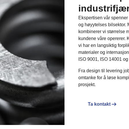
industrifjæ
Ekspertisen vår spenner f
og høyytelses bilsektor. 
kombinerer vi størrelse m
kundene våre opererer. Ko
vi har en langsiktig forpl
materialer og internasjon
ISO 9001, ISO 14001 og
Fra design til levering j
omtanke for å løse komple
prosjekt.
Ta kontakt