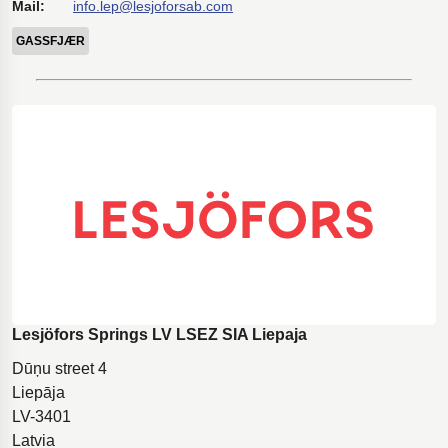
Mail:
info.lep@lesjoforsab.com
GASSFJÆR
Lesjöfors Springs LV LSEZ SIA Liepaja
Dūņu street 4
Liepāja
LV-3401
Latvia