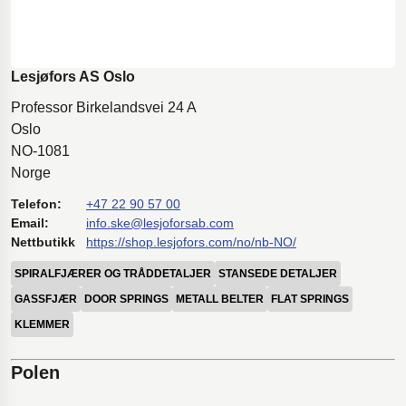
Lesjøfors AS Oslo
Professor Birkelandsvei 24 A
Oslo
NO-1081
Norge
Telefon:
+47 22 90 57 00
Email:
info.ske@lesjoforsab.com
Nettbutikk
https://shop.lesjofors.com/no/nb-NO/
SPIRALFJÆRER OG TRÅDDETALJER
STANSEDE DETALJER
GASSFJÆR
DOOR SPRINGS
METALL BELTER
FLAT SPRINGS
KLEMMER
Polen