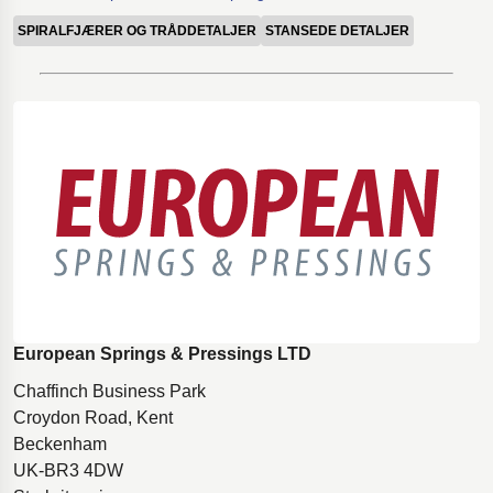
SPIRALFJÆRER OG TRÅDDETALJER
STANSEDE DETALJER
European Springs & Pressings LTD
Chaffinch Business Park
Croydon Road, Kent
Beckenham
UK-BR3 4DW