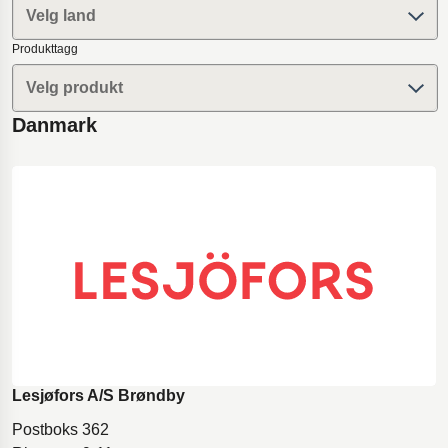
Velg land
Utstyr for olje- og gassboring
Produkttagg
Polestar 2-fjæring
Velg produkt
Gymgulv for turn
Innovativ tilgjengelighetsrampe
Danmark
Dempere til Øresundsbroen
Motorsykkelfjæring
Lesjøfors A/S Brøndby
Postboks 362