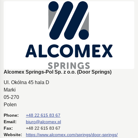
Alcomex Springs-Pol Sp. z o.o. (Door Springs)
Ul. Okólna 45 hala D
Marki
05-270
Polen
Phone:
+48 22 615 83 67
Email:
biuro@alcomex.pl
Fax:
+48 22 615 83 67
Website:
https://www.alcomex.com/springs/door-springs/