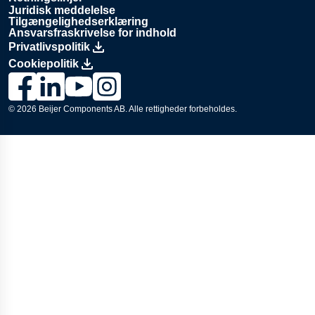
Juridisk meddelelse
Tilgængelighedserklæring
Ansvarsfraskrivelse for indhold
Privatlivspolitik
Cookiepolitik
Link til Lesjöfors’ Facebook-side., Opens in a new window
Link til Lesjöfors’ LinkedIn-side., Opens in a new windo
Link til Lesjöfors’ YouTube-kanal., Opens in a ne
Link til Lesjöfors’ Instagram-side., Opens i
© 2026
Beijer Components AB
. Alle rettigheder forbeholdes.