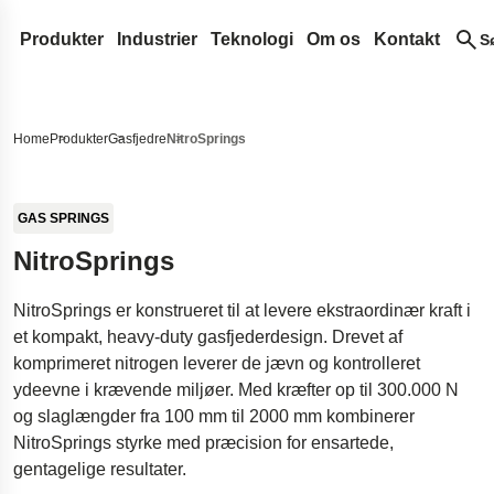
Produkter
Industrier
Teknologi
Om os
Kontakt
S
Spiralfjeder og trådformet detaljere
Medico
Designudvikling
Lesjöfors
Søg på vores hjemmeside efter indhold
Trykfjedre
Flade fjedre
Automotive Eftermarkedsfjedre
Fjederterminologi
Vores netværk
Historie
Home
Produkter
Gasfjedre
NitroSprings
Trækfjedre
Konstantkraftfjedre
Gasfjedre
Automotive OEM
Ofte stillede spørgsmål
Opkøb
Bæredygtighed
Søg
Ringfjedre
Kraftfjedre
Trykgasfjedre
Metaltransportbånd
Luft- og rumfart
Innovation
Karriere
GAS SPRINGS
Torsionsstangfjedre
Spiral-torsionsfjedre
Dynamiske gasfjedre
Buk og stansedele
Forsvar
Service
Nyheder
NitroSprings
Torsionsfjedre
Låsbare gasfjedre
Bøsninger
Standardfjedre
Hydraulik
Indsigter
Messer
NitroSprings er konstrueret til at levere ekstraordinær kraft i
Bølgefjedre
NitroSprings
Seegerringe og låseringe
Portfjedre
Elektronik
Certifikater
et kompakt, heavy-duty gasfjederdesign. Drevet af
Trådformede komponenter
Gasfjedre i rustfrit stål
Dybtrukne dele
Energi
Legal and Complia
komprimeret nitrogen leverer de jævn og kontrolleret
Trådringe
Trækkende gasfjedre
Tallerkenfjedre
Casestudier
Legal Notice
Kvalitet
ydeevne i krævende miljøer. Med kræfter op til 300.000 N
og slaglængder fra 100 mm til 2000 mm kombinerer
Bølgefjederskiver
Landingsstel til rumfartøjer
Accessibility State
NitroSprings styrke med præcision for ensartede,
Stansede dele
Affjedringsfjedre til lastbiler med høj bela
Content Disclaimer
gentagelige resultater.
Ergonomiske kamerarigs