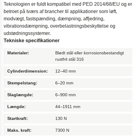
Teknologien er fuldt kompatibel med PED 2014/68/EU og er
Olie- og gasboreudstyr
betroet på tværs af brancher til applikationer som løft,
Polestar 2-affjedring
modvægt, fastspænding, dæmpning, affjedring,
vibrationsdæmpning, overbelastningsbeskyttelse og
Gymnastikgulv til gymnastik
udstødningssystemer.
Innovativ tilgængelighedsrampe
Tekniske specifikationer
Dæmpere til Øresundsbroen
Materialer:
Blødt stål eller korrosionsbestandigt
Motorcykelaffjedring
rustfrit stål 316
Cylinderdimension:
12–40 mm
Stempelstang:
6–20 mm
Slaglængde:
6–900 mm
Længde:
44–1911 mm
Startkraft:
130 N
Maks. kraft:
7300 N