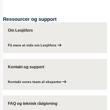
Lesjöfors er en global leverandør af nitrogen-gasfjedre med
stærke lagerprogrammer og teknisk support.
Ressourcer og support
Om Lesjöfors
Få mere at vide om Lesjöfors
Kontakt og support
Kontakt vores team af eksperter
FAQ og teknisk rådgivning