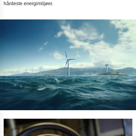
hårdeste energimiljøer.
Olie- og gasboreudstyr
Polestar 2-affjedring
Gymnastikgulv til gymnastik
Innovativ tilgængelighedsrampe
Dæmpere til Øresundsbroen
Motorcykelaffjedring