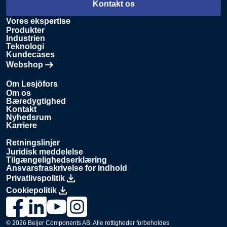
Kontakt os
Vores ekspertise
Produkter
Industrien
Teknologi
Kundecases
Webshop
Åbnes i en ny fane
Om Lesjöfors
Om os
Bæredygtighed
Kontakt
Nyhedsrum
Karriere
Retningslinjer
Juridisk meddelelse
Tilgængelighedserklæring
Ansvarsfraskrivelse for indhold
Privatlivspolitik
Cookiepolitik
Link til Lesjöfors’ Facebook-side., Opens in a new window
Link til Lesjöfors’ LinkedIn-side., Opens in a new windo
Link til Lesjöfors’ YouTube-kanal., Opens in a ne
Link til Lesjöfors’ Instagram-side., Opens i
© 2026
Beijer Components AB
. Alle rettigheder forbeholdes.