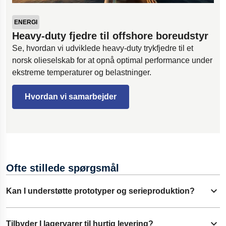
ENERGI
Heavy-duty fjedre til offshore boreudstyr
Se, hvordan vi udviklede heavy-duty trykfjedre til et
norsk olieselskab for at opnå optimal performance under
ekstreme temperaturer og belastninger.
Hvordan vi samarbejder
Ofte stillede spørgsmål
Kan I understøtte prototyper og serieproduktion?
Udvid indhold
Ja. Vi understøtter alt fra enkeltudvikling til serier på
Tilbyder I lagervarer til hurtig levering?