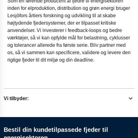
Som en førende producent af fjedre til energisektoren
inden for elproduktion, distribution og grøn energi bruger
Lesjöfors årtiers forskning og udvikling til at skabe
højtydende fjedersystemer, der er tilpasset kritiske
anvendelser. Vi investerer i feedback-loops og bedre
værktøjer, så vi kan opfylde mål for belastning, cyklusser
og tolerancer allerede fra første serie. Bliv partner med
os, så vi sammen kan specificere, validere og levere den
rigtige fjeder til dit miljø og din deadline.
Vi tilbyder:
Udvid indhold
Korrosionsbestandige legeringer og superlegeringer,
Bestil din kundetilpassede fjeder til
inkl. nikkel-, kobolt- og titaniumfamilier.
energisektoren