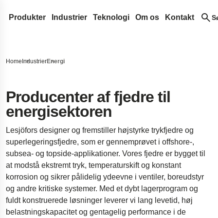
Produkter
Industrier
Teknologi
Om os
Kontakt
S
Spiralfjeder og trådformet detaljere
Medico
Designudvikling
Lesjöfors
Søg på vores hjemmeside efter indhold
Trykfjedre
Flade fjedre
Automotive Eftermarkedsfjedre
Fjederterminologi
Vores netværk
Historie
Home
Industrier
Energi
Trækfjedre
Konstantkraftfjedre
Gasfjedre
Automotive OEM
Ofte stillede spørgsmål
Opkøb
Bæredygtighed
Søg
Ringfjedre
Kraftfjedre
Trykgasfjedre
Metaltransportbånd
Luft- og rumfart
Innovation
Karriere
Producenter af fjedre til
energisektoren
Torsionsstangfjedre
Spiral-torsionsfjedre
Dynamiske gasfjedre
Buk og stansedele
Forsvar
Service
Nyheder
Torsionsfjedre
Låsbare gasfjedre
Bøsninger
Standardfjedre
Hydraulik
Indsigter
Messer
Lesjöfors designer og fremstiller højstyrke trykfjedre og
Bølgefjedre
NitroSprings
Seegerringe og låseringe
Portfjedre
Elektronik
Certifikater
superlegeringsfjedre, som er gennemprøvet i offshore-,
subsea- og topside-applikationer. Vores fjedre er bygget til
Trådformede komponenter
Gasfjedre i rustfrit stål
Dybtrukne dele
Energi
Legal and Complia
at modstå ekstremt tryk, temperaturskift og konstant
Trådringe
Trækkende gasfjedre
Tallerkenfjedre
Casestudier
Legal Notice
Kvalitet
korrosion og sikrer pålidelig ydeevne i ventiler, boreudstyr
Bølgefjederskiver
Landingsstel til rumfartøjer
Accessibility State
og andre kritiske systemer. Med et dybt lagerprogram og
fuldt konstruerede løsninger leverer vi lang levetid, høj
Stansede dele
Affjedringsfjedre til lastbiler med høj bela
Content Disclaimer
belastningskapacitet og gentagelig performance i de
Ergonomiske kamerarigs