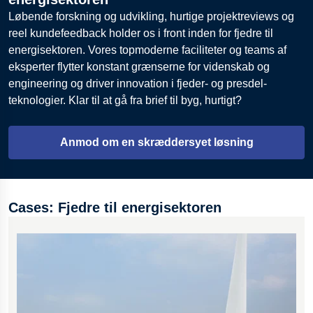
Præcisionsprototyper baseret på kundetegninger og
Løbende forskning og udvikling, hurtige projektreviews og
specifikationer.
reel kundefeedback holder os i front inden for fjedre til
Overholdelse af ISO 9001, ISO 14001, ISO 45001 samt
energisektoren. Vores topmoderne faciliteter og teams af
eksperter flytter konstant grænserne for videnskab og
relevante NACE MR0175- og API 6A CRA-materiale-
engineering og driver innovation i fjeder- og presdel-
rammeværk.
teknologier. Klar til at gå fra brief til byg, hurtigt?
Kontrolleret varmebehandling for dimensionsstabilitet og
udmattelseslevetid.
Anmod om en skræddersyet løsning
Udmattelsesoptimerede designs testet under simulerede
tryk- og termiske belastninger.
Fjedre bygget til downhole-værktøjer, ventiler, aktuatorer
Cases: Fjedre til energisektoren
og tætningssystemer.
Kvalitetskontrol til ISO- og IATF-standarder med global
kvalitetssupport og fuld sporbarhed.