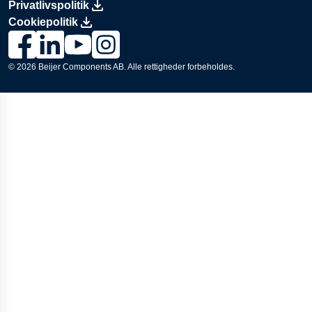
Privatlivspolitik
Cookiepolitik
Link til Lesjöfors’ Facebook-side., Opens in a new window
Link til Lesjöfors’ LinkedIn-side., Opens in a new windo
Link til Lesjöfors’ YouTube-kanal., Opens in a ne
Link til Lesjöfors’ Instagram-side., Opens i
© 2026
Beijer Components AB
. Alle rettigheder forbeholdes.