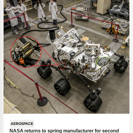
Olie- og gasboreudstyr
Polestar 2-affjedring
Gymnastikgulv til gymnastik
Innovativ tilgængelighedsrampe
Dæmpere til Øresundsbroen
Motorcykelaffjedring
AEROSPACE
NASA returns to spring manufacturer for second