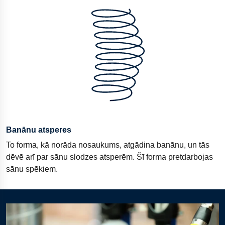
Banānu atsperes
To forma, kā norāda nosaukums, atgādina banānu, un tās
dēvē arī par sānu slodzes atsperēm. Šī forma pretdarbojas
sānu spēkiem.