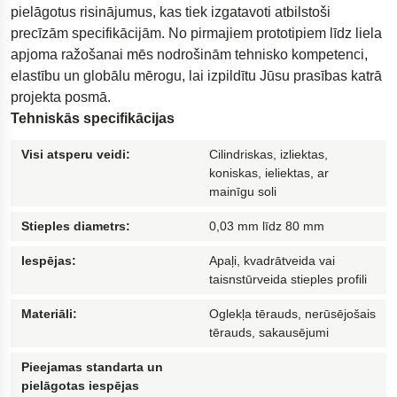
pielāgotus risinājumus, kas tiek izgatavoti atbilstoši
Urbšanas aprīkojums naftas un gāzes ieguv
precīzām specifikācijām. No pirmajiem prototipiem līdz liela
apjoma ražošanai mēs nodrošinām tehnisko kompetenci,
Polestar 2 balstiekārta
elastību un globālu mērogu, lai izpildītu Jūsu prasības katrā
Grīdas segums vingrošanai
projekta posmā.
Inovatīva piekļuves rampa
Tehniskās specifikācijas
Vibrāciju slāpētāji Ēresunda tiltam
Visi atsperu veidi:
Cilindriskas, izliektas,
motociklu-balstiekarta
koniskas, ieliektas, ar
mainīgu soli
Stieples diametrs:
0,03 mm līdz 80 mm
Iespējas:
Apaļi, kvadrātveida vai
taisnstūrveida stieples profili
Materiāli:
Oglekļa tērauds, nerūsējošais
tērauds, sakausējumi
Pieejamas standarta un
pielāgotas iespējas