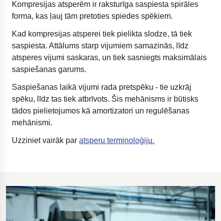
Kompresijas atsperēm ir raksturīga saspiesta spirāles
forma, kas ļauj tām pretoties spiedes spēkiem.
Kad kompresijas atsperei tiek pielikta slodze, tā tiek
saspiesta. Attālums starp vijumiem samazinās, līdz
atsperes vijumi saskaras, un tiek sasniegts maksimālais
saspiešanas garums.
Saspiešanas laikā vijumi rada pretspēku - tie uzkrāj
spēku, līdz tas tiek atbrīvots. Šis mehānisms ir būtisks
tādos pielietojumos kā amortizatori un regulēšanas
mehānismi.
Uzziniet vairāk par
atsperu terminoloģiju.