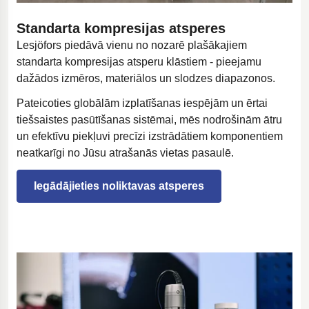
Standarta kompresijas atsperes
Lesjöfors piedāvā vienu no nozarē plašākajiem
standarta kompresijas atsperu klāstiem - pieejamu
dažādos izmēros, materiālos un slodzes diapazonos.
Pateicoties globālām izplatīšanas iespējām un ērtai
tiešsaistes pasūtīšanas sistēmai, mēs nodrošinām ātru
un efektīvu piekļuvi precīzi izstrādātiem komponentiem
neatkarīgi no Jūsu atrašanās vietas pasaulē.
Iegādājieties noliktavas atsperes
Atveras jaunā cilnē