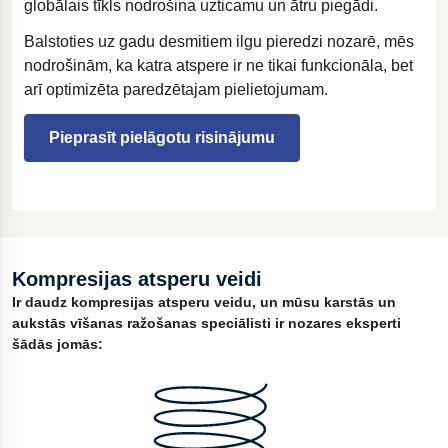
globālais tīkls nodrošina uzticamu un ātru piegādi.
Balstoties uz gadu desmitiem ilgu pieredzi nozarē, mēs
nodrošinām, ka katra atspere ir ne tikai funkcionāla, bet
arī optimizēta paredzētajam pielietojumam.
Pieprasīt pielāgotu risinājumu
Kompresijas atsperu veidi
Ir daudz kompresijas atsperu veidu, un mūsu karstās un
aukstās vīšanas ražošanas speciālisti ir nozares eksperti
šādās jomās: