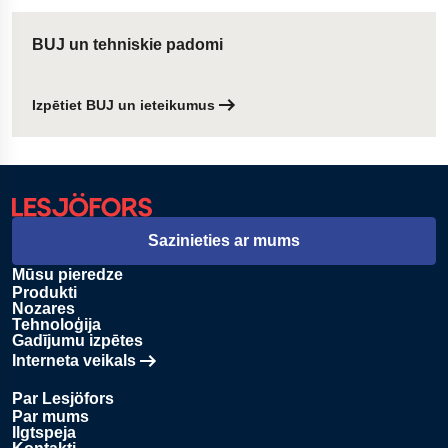
BUJ un tehniskie padomi
Izpētiet BUJ un ieteikumus
Sazinieties ar mums
Mūsu pieredze
Produkti
Nozares
Tehnoloģija
Gadījumu izpētes
Interneta veikals
Atveras jaunā cilnē
Par Lesjöfors
Par mums
Ilgtspeja