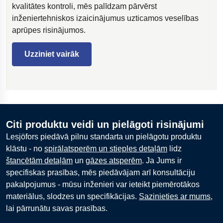
kvalitātes kontroli, mēs palīdzam pārvērst
inženiertehniskos izaicinājumus uzticamos veselības
aprūpes risinājumos.
Uzziniet vairāk
Citi produktu veidi un pielāgoti risinājumi
Lesjöfors piedāvā pilnu standarta un pielāgotu produktu
klāstu - no
spirālatsperēm un stieples detaļām
lidz
štancētām detaļām
un
gāzes atsperēm
. Ja Jums ir
specifiskas prasības, mēs piedāvājam arī konsultāciju
pakalpojumus - mūsu inženieri var ieteikt piemērotākos
materiālus, slodzes un specifikācijas.
Sazinieties ar mums,
lai pārrunātu savas prasības.