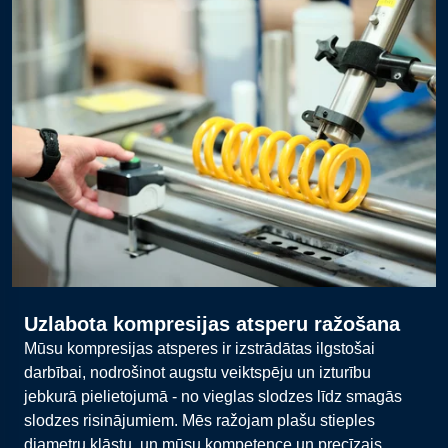
Uzlabota kompresijas atsperu ražošana
Mūsu kompresijas atsperes ir izstrādātas ilgstošai
darbībai, nodrošinot augstu veiktspēju un izturību
jebkurā pielietojumā - no vieglas slodzes līdz smagās
slodzes risinājumiem. Mēs ražojam plašu stieples
diametru klāstu, un mūsu kompetence un precīzais