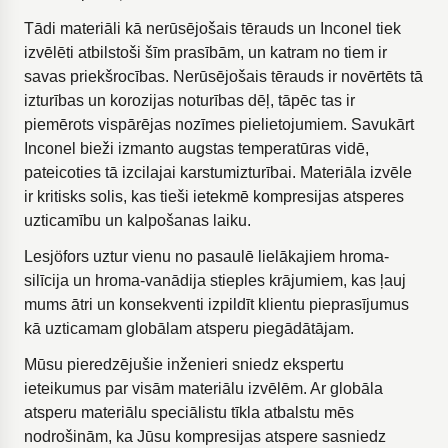
Tādi materiāli kā nerūsējošais tērauds un Inconel tiek
izvēlēti atbilstoši šīm prasībām, un katram no tiem ir
savas priekšrocības. Nerūsējošais tērauds ir novērtēts tā
izturības un korozijas noturības dēļ, tāpēc tas ir
piemērots vispārējas nozīmes pielietojumiem. Savukārt
Inconel bieži izmanto augstas temperatūras vidē,
pateicoties tā izcilajai karstumizturībai. Materiāla izvēle
ir kritisks solis, kas tieši ietekmē kompresijas atsperes
uzticamību un kalpošanas laiku.
Lesjöfors uztur vienu no pasaulē lielākajiem hroma-
silīcija un hroma-vanādija stieples krājumiem, kas ļauj
mums ātri un konsekventi izpildīt klientu pieprasījumus
kā uzticamam globālam atsperu piegādātājam.
Mūsu pieredzējušie inženieri sniedz ekspertu
ieteikumus par visām materiālu izvēlēm. Ar globāla
atsperu materiālu speciālistu tīkla atbalstu mēs
nodrošinām, ka Jūsu kompresijas atspere sasniedz