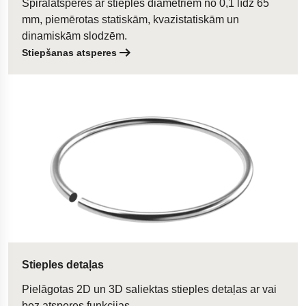
Spirālatsperes ar stieples diametriem no 0,1 līdz 65
mm, piemērotas statiskām, kvazistatiskām un
dinamiskām slodzēm.
Stiepšanas atsperes
Stieples detaļas
Pielāgotas 2D un 3D saliektas stieples detaļas ar vai
bez atsperes funkcijas.