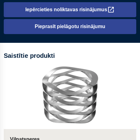
Iepērcieties noliktavas risinājumus
Atveras jaunā cilnē
Pieprasīt pielāgotu risinājumu
Saistītie produkti
Viļņatsperes