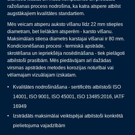
ražošanas process nodrošina, ka katra atspere atbilst
augstākajiem kvalitātes standartiem.
Mēs veicam atsperu auksto vīšanu līdz 22 mm stieples
diametram, bet lielākām atsperēm - karsto vīšanu.
Maksimālais stieņa diametrs karstajai vīšanai ir 80 mm.
Kondicionēšanas procesi - termiskā apstrāde,
skrotēšana un iepriekšēja nosēdināšana - tiek pielāgoti
atbilstoši prasībām. Mēs piedāvājam arī dažādas
virsmas apstrādes metodes korozijas noturībai vai
vēlamajam vizuālajam izskatam.
Kvalitātes nodrošināšana - sertificēts atbilstoši ISO
14001, ISO 9001, ISO 45001, ISO 13485:2016, IATF
16949
Izstrādāts maksimālai veiktspējai atbilstoši konkrētā
pielietojuma vajadzībām