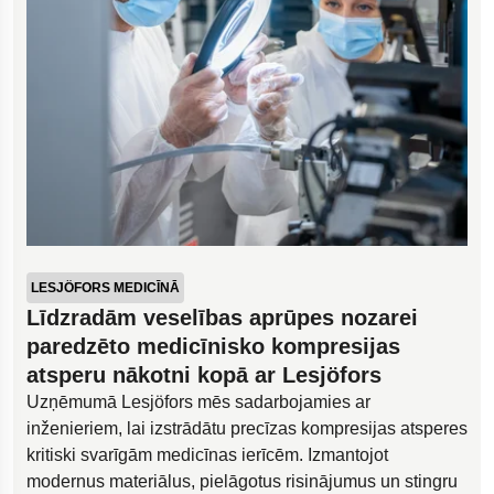
LESJÖFORS MEDICĪNĀ
Līdzradām veselības aprūpes nozarei
paredzēto medicīnisko kompresijas
atsperu nākotni kopā ar Lesjöfors
Uzņēmumā Lesjöfors mēs sadarbojamies ar
inženieriem, lai izstrādātu precīzas kompresijas atsperes
kritiski svarīgām medicīnas ierīcēm. Izmantojot
modernus materiālus, pielāgotus risinājumus un stingru