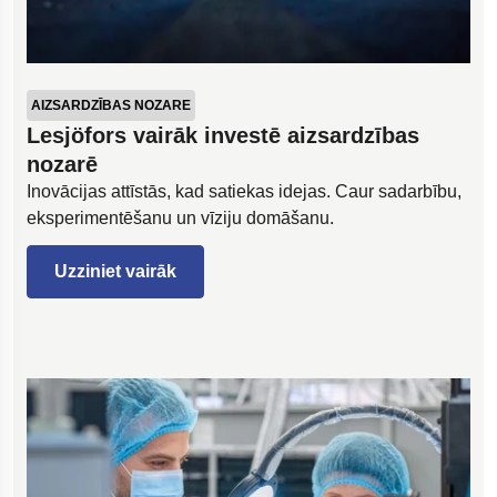
AIZSARDZĪBAS NOZARE
Lesjöfors vairāk investē aizsardzības
nozarē
Inovācijas attīstās, kad satiekas idejas. Caur sadarbību,
eksperimentēšanu un vīziju domāšanu.
Uzziniet vairāk