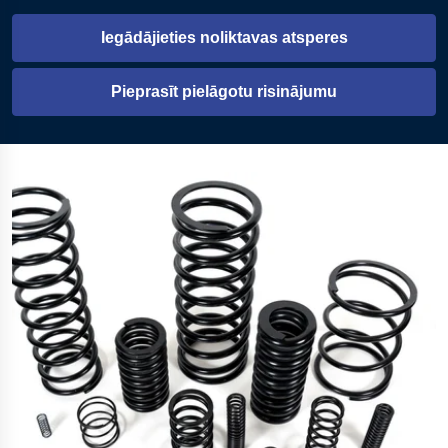
Iegādājieties noliktavas atsperes
Atveras jaunā cilnē
Pieprasīt pielāgotu risinājumu