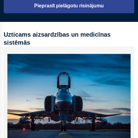
Pieprasīt pielāgotu risinājumu
raksturlīknes pielāgošanai
Projektētas aksiālai saspiešanai; pieejama galīgo
elementu analīze (FEA)
Uzticams aizsardzības un medicīnas
Virsmas apstrāde korozijas noturībai un noguruma
sistēmās
izturībai
Ligzdotas atsperes kompaktiem, augstas slodzes
risinājumiem