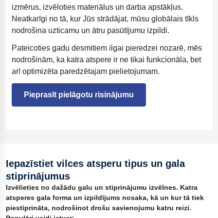
izmērus, izvēloties materiālus un darba apstākļus.
Neatkarīgi no tā, kur Jūs strādājat, mūsu globālais tīkls
nodrošina uzticamu un ātru pasūtījumu izpildi.
Pateicoties gadu desmitiem ilgai pieredzei nozarē, mēs
nodrošinām, ka katra atspere ir ne tikai funkcionāla, bet
arī optimizēta paredzētajam pielietojumam.
Pieprasīt pielāgotu risinājumu
Iepazīstiet vilces atsperu tipus un gala
stiprinājumus
Izvēlieties no dažādu galu un stiprinājumu izvēlnes. Katra
atsperes gala forma un izpildījums nosaka, kā un kur tā tiek
piestiprināta, nodrošinot drošu savienojumu katru reizi.