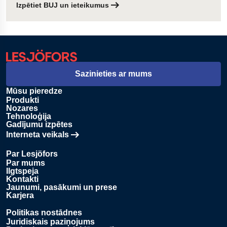
Izpētiet BUJ un ieteikumus
Sazinieties ar mums
Mūsu pieredze
Produkti
Nozares
Tehnoloģija
Gadījumu izpētes
Interneta veikals
Atveras jaunā cilnē
Par Lesjöfors
Par mums
Ilgtspeja
Kontakti
Jaunumi, pasākumi un prese
Karjera
Politikas nostādnes
Juridiskais paziņojums