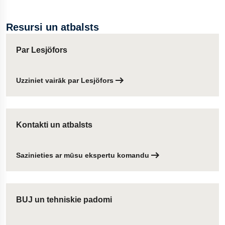
Mēs nosakām izmēru pēc stieples diametra, kopējā garuma,
āķa tipa un atsperes stingrības. Ja vēlaties mērīšanas
Resursi un atbalsts
ieteikumus, skatiet mūsu detalizēto ceļvedi. Vēl
jautājumi?
Mūsu komanda ir gatava palīdzēt
ar jebkuru
Par Lesjöfors
jautājumu.
Uzziniet vairāk par Lesjöfors
Kontakti un atbalsts
Sazinieties ar mūsu ekspertu komandu
BUJ un tehniskie padomi