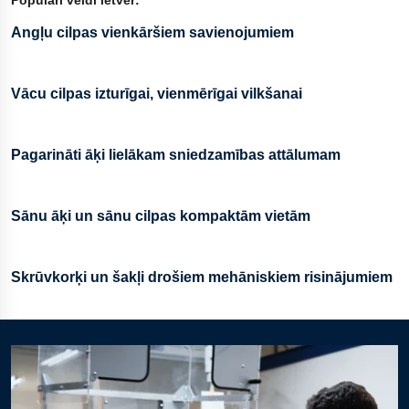
Populāri veidi ietver:
Angļu cilpas vienkāršiem savienojumiem
Vācu cilpas izturīgai, vienmērīgai vilkšanai
Pagarināti āķi lielākam sniedzamības attālumam
Sānu āķi un sānu cilpas kompaktām vietām
Skrūvkorķi un šakļi drošiem mehāniskiem risinājumiem