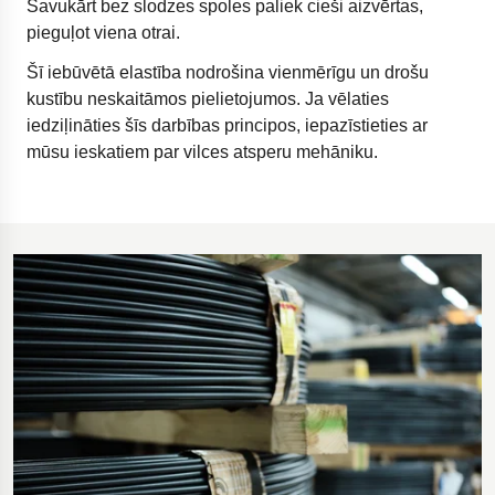
Savukārt bez slodzes spoles paliek cieši aizvērtas,
pieguļot viena otrai.
Šī iebūvētā elastība nodrošina vienmērīgu un drošu
kustību neskaitāmos pielietojumos. Ja vēlaties
iedziļināties šīs darbības principos, iepazīstieties ar
mūsu ieskatiem par vilces atsperu mehāniku.