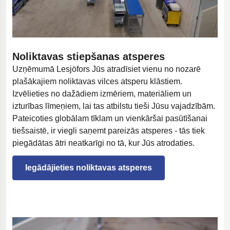
Noliktavas stiepšanas atsperes
Uzņēmumā Lesjöfors Jūs atradīsiet vienu no nozarē
plašākajiem noliktavas vilces atsperu klāstiem.
Izvēlieties no dažādiem izmēriem, materiāliem un
izturības līmeņiem, lai tas atbilstu tieši Jūsu vajadzībām.
Pateicoties globālam tīklam un vienkāršai pasūtīšanai
tiešsaistē, ir viegli saņemt pareizās atsperes - tās tiek
piegādātas ātri neatkarīgi no tā, kur Jūs atrodaties.
Iegādājieties noliktavas atsperes
Atveras jaunā cilnē