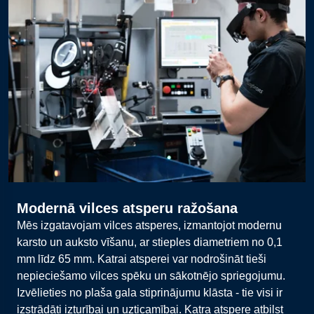
Modernā vilces atsperu ražošana
Mēs izgatavojam vilces atsperes, izmantojot modernu
karsto un auksto vīšanu, ar stieples diametriem no 0,1
mm līdz 65 mm. Katrai atsperei var nodrošināt tieši
nepieciešamo vilces spēku un sākotnējo spriegojumu.
Izvēlieties no plaša gala stiprinājumu klāsta - tie visi ir
izstrādāti izturībai un uzticamībai. Katra atspere atbilst