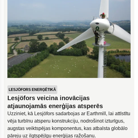
LESJÖFORS ENERĢĒTIKĀ
Lesjöfors veicina inovācijas
atjaunojamās enerģijas atsperēs
Uzziniet, kā Lesjöfors sadarbojas ar Earthmill, lai attīstītu
vēja turbīnu atsperu konstrukciju, nodrošinot izturīgus,
augstas veiktspējas komponentus, kas atbalsta globālo
pāreju uz ilgtspējīgu enerģijas ražošanu.