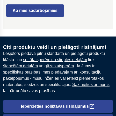
Kā mēs sadarbojamies
Citi produktu veidi un pielāgoti risinājumi
Lesjöfors piedāvā pilnu standarta un pielāgotu produktu
klāstu - no
spirālatsperēm un stieples detaļām
lidz
štancētām detaļām
un
gāzes atsperēm
. Ja Jums ir
specifiskas prasības, mēs piedāvājam arī konsultāciju
pakalpojumus - mūsu inženieri var ieteikt piemērotākos
materiālus, slodzes un specifikācijas.
Sazinieties ar mums,
lai pārrunātu savas prasības.
Iepērcieties noliktavas risinājumus
Atveras jaunā cilnē