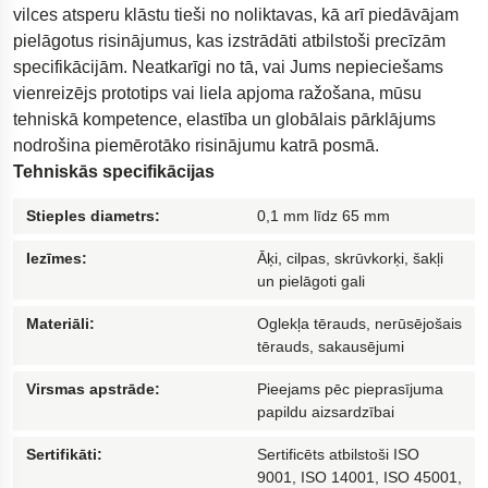
vilces atsperu klāstu tieši no noliktavas, kā arī piedāvājam
Urbšanas aprīkojums naftas un gāzes ieguv
pielāgotus risinājumus, kas izstrādāti atbilstoši precīzām
specifikācijām. Neatkarīgi no tā, vai Jums nepieciešams
Polestar 2 balstiekārta
vienreizējs prototips vai liela apjoma ražošana, mūsu
Grīdas segums vingrošanai
tehniskā kompetence, elastība un globālais pārklājums
Inovatīva piekļuves rampa
nodrošina piemērotāko risinājumu katrā posmā.
Tehniskās specifikācijas
Vibrāciju slāpētāji Ēresunda tiltam
motociklu-balstiekarta
Stieples diametrs:
0,1 mm līdz 65 mm
Iezīmes:
Āķi, cilpas, skrūvkorķi, šakļi
un pielāgoti gali
Materiāli:
Oglekļa tērauds, nerūsējošais
tērauds, sakausējumi
Virsmas apstrāde:
Pieejams pēc pieprasījuma
papildu aizsardzībai
Sertifikāti:
Sertificēts atbilstoši ISO
9001, ISO 14001, ISO 45001,