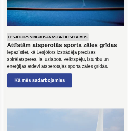
LESJÖFORS VINGROŠANAS GRĪDU SEGUMOS
Attīstām atsperotās sporta zāles grīdas
Iepazīstiet, kā Lesjöfors izstrādāja precīzas
spirālatsperes, lai uzlabotu veiktspēju, izturību un
enerģijas atdevi atsperotajās sporta zāles grīdās.
Kā mēs sadarbojamies