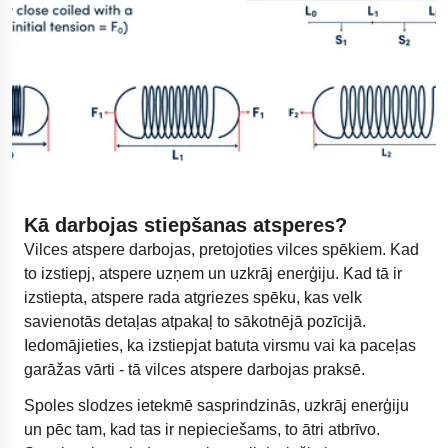
Kā darbojas stiepšanas atsperes?
Vilces atspere darbojas, pretojoties vilces spēkiem. Kad
to izstiepj, atspere uzņem un uzkrāj enerģiju. Kad tā ir
izstiepta, atspere rada atgriezes spēku, kas velk
savienotās detaļas atpakaļ to sākotnējā pozīcijā.
Iedomājieties, ka izstiepjat batuta virsmu vai ka paceļas
garāžas vārti - tā vilces atspere darbojas praksē.
Spoles slodzes ietekmē sasprindzinās, uzkrāj enerģiju
un pēc tam, kad tas ir nepieciešams, to ātri atbrīvo.