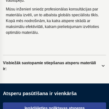
vadītspēju.
Mūsu inženieri sniedz profesionālas konsultācijas par
materiāla izvēli, un to atbalsta globāls speciālistu tīkls.
Kopā mēs nodrošinām, ka katra atspere strādā ar
maksimālu efektivitāti, katram pielietojumam izvēloties
optimālo materiālu.
Visbiežāk sastopamie stiepšanas atsperu materiāli
Izvērst saturu
ir:
Atsperu oglekļa tērauds
Atsperu pasūtīšana ir vienkārša
Hroma-silīcija un hroma-vanādija tērauds
Nerūsējošais tērauds
Iegādājieties noliktavas atsperes
Niķeļa un titāna sakausējumi