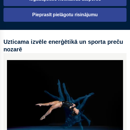
Atveras jaunā cilnē
Vara sakausējumi
Pieprasīt pielāgotu risinājumu
Uzticama izvēle enerģētikā un sporta preču
nozarē