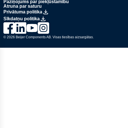
Paziņojums par piekļūstamību
Atruna par saturu
Privātuma politika
Sīkdatņu politika
Saite uz Lesjöfors lapu Facebook., Opens in a new window
Saite uz Lesjöfors lapu LinkedIn., Opens in a new wind
Saite uz Lesjöfors kanālu YouTube., Opens in a 
Saite uz Lesjöfors lapu Instagram., Opens i
© 2026
Beijer Components AB.
Visas tiesības aizsargātas.