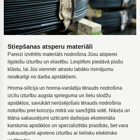
Stiepšanas atsperu materiāli
Pareizi izvēlēts materiāls nodrošina Jūsu atsperei
ilgstošu izturību un elastību. Lesjöfors piedāvā plašu
klāstu, lai Jūs vienmēr atrastu labāko risinājumu
neatkarīgi no darba apstākļiem.
Hroma-silīcija un hroma-vanādija tērauds nodrošina
izcilu izturību augsta sprieguma un lielu slodžu
apstākļos, savukārt nerūsējošais tērauds nodrošina
noturību pret koroziju mitrā vai sarežģītā vidē. Niķeļa un
titāna sakausējumi uzticami darbojas ekstremāla
karstuma apstākļos un specializētās prasībās, bet vara
sakausējumi apvieno izturību ar lielisku elektrisko