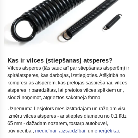
Kas ir vilces (stiepšanas) atsperes?
Vilces atsperes (tās sauc arī par stiepšanas atsperēm) ir
spirālatsperes, kas darbojas, izstiepjoties. Atšķirībā no
kompresijas atsperēm, kas pretojas saspiešanai, vilces
atsperes ir paredzētas, lai pretotos vilces spēkiem un,
slodzi noņemot, atgrieztos sākotnējā formā.
Uzņēmumā Lesjöfors mēs izstrādājam un ražojam visu
izmēru vilces atsperes - ar stieples diametru no 0,1 līdz
65 mm - dažādām nozarēm, tostarp autobūvei,
būvniecībai,
medicīnai
,
aizsardzībai
, un
enerģētikai
.