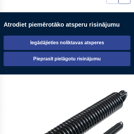
Atrodiet piemērotāko atsperu risinājumu
Iegādājieties noliktavas atsperes
Atveras jaunā cilnē
Pieprasīt pielāgotu risinājumu