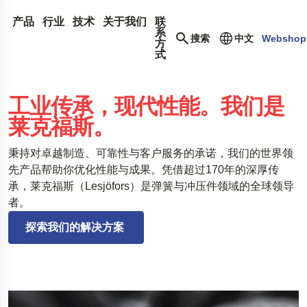
产品
行业
技术
关于我们
联
系
搜索
中文
Webshop
方
式
螺旋弹簧和线材成形件
医疗
设计与开发
莱克福斯
压缩弹簧
片弹簧
汽车售后市场
弹簧术语库
我们的网络
350年历史
工业传承，现代性能。我们是
搜索我们网站上的内容
拉伸弹簧
恒力弹簧
气弹簧
汽车行业 OEM
常见问题
企业收购
可持续发展
莱克福斯。
箍簧
动力弹簧
压缩气弹簧
金属输送带
航空航天
创新
职业发展
搜索
扭力杆弹簧
螺旋扭转弹簧
动态气撑弹簧
冲压件
国防
服务
新闻
秉持对卓越制造、可靠性与客户服务的承诺，我们的世界领
先产品帮助你优化性能与成果。凭借超过170年的深厚传
扭转弹簧
可锁定气弹簧
衬套
现货弹簧
液压
Insights
证书
承，莱克福斯（Lesjöfors）是弹簧与冲压件领域的全球领导
波形弹簧
氮气弹簧
卡簧和锁紧环
门弹簧
电子
Legal and Compliance
者。
线材成形件
不锈钢气撑弹簧
深拉伸件
能源
Legal Notice
质量
探索我们的解决方案 
钢丝环
牵引气撑弹簧
碟形弹簧
Case Studies
Accessibility Statement
波形垫圈
Dampers to the Öresund Bridge
Content Disclaimer
冲压金属件
High-load truck suspension springs
Oil and gas drilling equipment