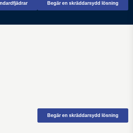
ndardfjädrar
Begär en skräddarsydd lösning
Öppnas i en ny flik
Begär en skräddarsydd lösning