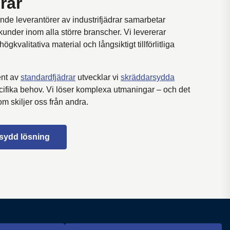
rar
de leverantörer av industrifjädrar samarbetar
under inom alla större branscher. Vi levererar
gkvalitativa material och långsiktigt tillförlitliga
ent av
standardfjädrar
utvecklar vi
skräddarsydda
ifika behov. Vi löser komplexa utmaningar – och det
m skiljer oss från andra.
sydd lösning