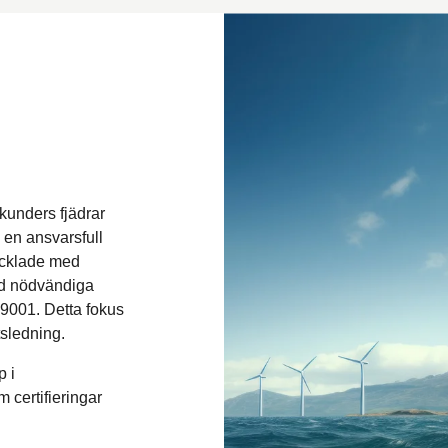
 kunders fjädrar
 en ansvarsfull
vecklade med
med nödvändiga
9001. Detta fokus
tsledning.
p i
m certifieringar