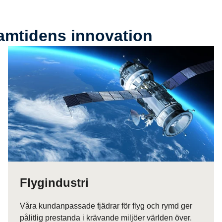
ja och gas
ramtidens innovation
r
hetsramp
riggar
Flygindustri
Våra kundanpassade fjädrar för flyg och rymd ger
pålitlig prestanda i krävande miljöer världen över.