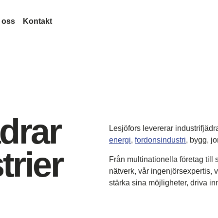
 oss
Kontakt
veckling
Lesjöfors
rknad
minologi
Förvärv
Historia
rågor
Vårt nätverk
Hållbarhet
on
Karriär
ädrar
Nyheter
Lesjöfors levererar industrifjäd
Mässor
energi
,
fordonsindustri
, bygg, j
trier
Certifikat
Från multinationella företag till
Legal and Compliance
nätverk, vår ingenjörsexpertis, 
Legal Notice
Kvalitet
stärka sina möjligheter, driva i
ymdfarkoster
Accessibility Statement
Content Disclaimer