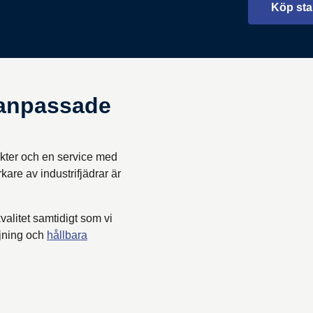
Köp sta
danpassade
odukter och en service med
kare av industrifjädrar är
valitet samtidigt som vi
ljning och
hållbara