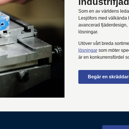
industrifjäd
Som en av världens ledan
Lesjöfors med välkända k
avancerad fjäderdesign, hö
lösningar.
Utöver vårt breda sortim
lösningar
som möter spec
är en konkurrensfördel so
Begär en skräddar